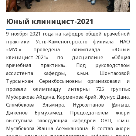
Юный клиницист-2021
9 ноября 2021 года на кафедре общей врачебной
практики Усть-Каменогорского филиала НАО
«МУС» проведена олимпиада «Юный
клиницист-2021» по дисциплине «Общая
врачебная практика». Под руководством
ассистента кафедры, к.м.н. Шонтасовой
Турсынхан Серикбосыновны организовали и
провели олимпиаду интерны 725 группы:
Мубаракова Айдана, Карменова Арай, Жунус Дана,
Слямбекова Эльмира, Нұрсолтанов Қуаныш,
Дикенов Ермухамед. Председателем жюри
выступила заведующая кафедрой ОВП, к.м.н.
Мусабекова Жанна Асемкановна. В состав жюри