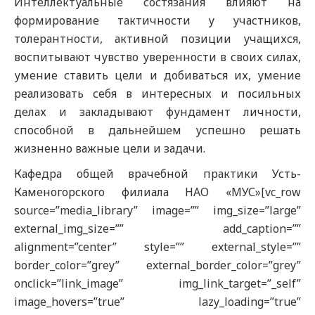
Интеллектуальные состязания влияют на
формирование тактичности у участников,
толерантности, активной позиции учащихся,
воспитывают чувство уверенности в своих силах,
умение ставить цели и добиваться их, умение
реализовать себя в интересных и посильных
делах и закладывают фундамент личности,
способной в дальнейшем успешно решать
жизненно важные цели и задачи.
Кафедра общей врачебной практики Усть-
Каменогорского филиала НАО «МУС»[vc_row
source=”media_library” image=”” img_size=”large”
external_img_size=”” add_caption=””
alignment=”center” style=”” external_style=””
border_color=”grey” external_border_color=”grey”
onclick=”link_image” img_link_target=”_self”
image_hovers=”true” lazy_loading=”true”