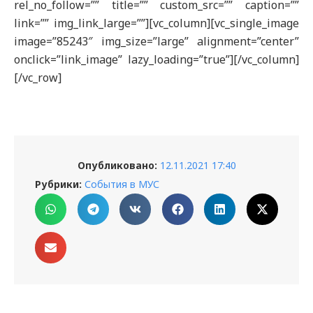
rel_no_follow=”” title=”” custom_src=”” caption=””
link=”” img_link_large=””][vc_column][vc_single_image
image=”85243″ img_size=”large” alignment=”center”
onclick=”link_image” lazy_loading=”true”][/vc_column]
[/vc_row]
Опубликовано:
12.11.2021 17:40
Рубрики:
События в МУС