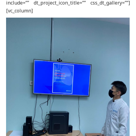
include=”” dt_project_icon_title=”” css_dt_gallery=””]
[vc_column]