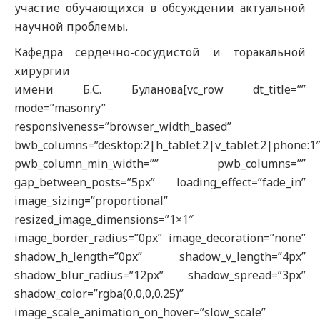
участие обучающихся в обсуждении актуальной
научной проблемы.
Кафедра сердечно-сосудистой и торакальной
хирургии
имени Б.С. Буланова[vc_row dt_title=””
mode=”masonry”
responsiveness=”browser_width_based”
bwb_columns=”desktop:2|h_tablet:2|v_tablet:2|phone:1
pwb_column_min_width=”” pwb_columns=””
gap_between_posts=”5px” loading_effect=”fade_in”
image_sizing=”proportional”
resized_image_dimensions=”1×1″
image_border_radius=”0px” image_decoration=”none”
shadow_h_length=”0px” shadow_v_length=”4px”
shadow_blur_radius=”12px” shadow_spread=”3px”
shadow_color=”rgba(0,0,0,0.25)”
image_scale_animation_on_hover=”slow_scale”