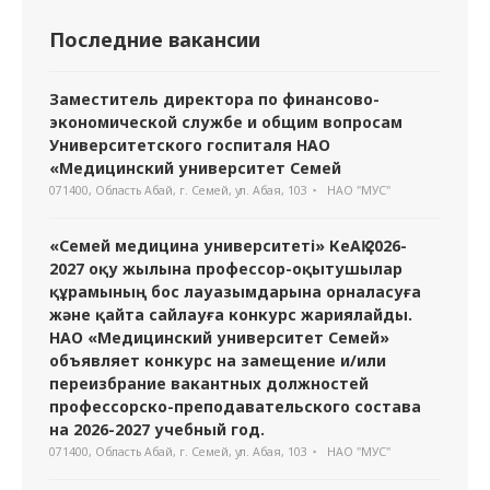
Последние вакансии
Заместитель директора по финансово-
экономической службе и общим вопросам
Университетского госпиталя НАО
«Медицинский университет Семей
071400, Область Абай, г. Семей, ул. Абая, 103
НАО "МУС"
«Семей медицина университеті» КеАҚ 2026-
2027 оқу жылына профессор-оқытушылар
құрамының бос лауазымдарына орналасуға
және қайта сайлауға конкурс жариялайды.
НАО «Медицинский университет Семей»
объявляет конкурс на замещение и/или
переизбрание вакантных должностей
профессорско-преподавательского состава
на 2026-2027 учебный год.
071400, Область Абай, г. Семей, ул. Абая, 103
НАО "МУС"