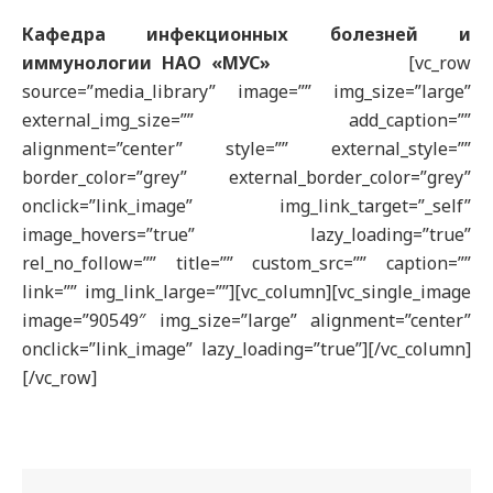
Кафедра инфекционных болезней и
иммунологии НАО «МУС»
[vc_row
source=”media_library” image=”” img_size=”large”
external_img_size=”” add_caption=””
alignment=”center” style=”” external_style=””
border_color=”grey” external_border_color=”grey”
onclick=”link_image” img_link_target=”_self”
image_hovers=”true” lazy_loading=”true”
rel_no_follow=”” title=”” custom_src=”” caption=””
link=”” img_link_large=””][vc_column][vc_single_image
image=”90549″ img_size=”large” alignment=”center”
onclick=”link_image” lazy_loading=”true”][/vc_column]
[/vc_row]