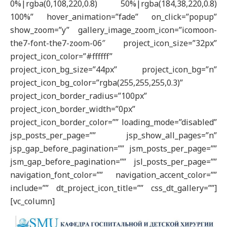
0%|rgba(0,108,220,0.8) 50%|rgba(184,38,220,0.8)
100%” hover_animation=”fade” on_click=”popup”
show_zoom=”y” gallery_image_zoom_icon=”icomoon-
the7-font-the7-zoom-06″ project_icon_size=”32px”
project_icon_color=”#ffffff”
project_icon_bg_size=”44px” project_icon_bg=”n”
project_icon_bg_color=”rgba(255,255,255,0.3)”
project_icon_border_radius=”100px”
project_icon_border_width=”0px”
project_icon_border_color=”” loading_mode=”disabled”
jsp_posts_per_page=”” jsp_show_all_pages=”n”
jsp_gap_before_pagination=”” jsm_posts_per_page=””
jsm_gap_before_pagination=”” jsl_posts_per_page=””
navigation_font_color=”” navigation_accent_color=””
include=”” dt_project_icon_title=”” css_dt_gallery=””]
[vc_column]