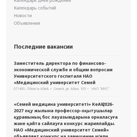
Календарь дней рождения
Календарь событий
Новости
Объявления
Последние вакансии
Заместитель директора по финансово-
экономической службе и общим вопросам
Университетского госпиталя НАО
«Медицинский университет Семей
071400, Область Абай, г. Семей, ул. Абая, 103
НАО "МУС"
«Семей медицина университеті» КеАҚ 2026-
2027 оқу жылына профессор-оқытушылар
құрамының бос лауазымдарына орналасуға
және қайта сайлауға конкурс жариялайды.
НАО «Медицинский университет Семей»
объявляет конкурс на замещение и/или