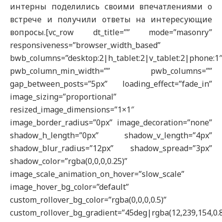
интерны поделились своими впечатлениями о
встрече и получили ответы на интересующие
вопросы.[vc_row dt_title=”” mode=”masonry”
responsiveness=”browser_width_based”
bwb_columns=”desktop:2|h_tablet:2|v_tablet:2|phone:1
pwb_column_min_width=”” pwb_columns=””
gap_between_posts=”5px” loading_effect=”fade_in”
image_sizing=”proportional”
resized_image_dimensions=”1×1″
image_border_radius=”0px” image_decoration=”none”
shadow_h_length=”0px” shadow_v_length=”4px”
shadow_blur_radius=”12px” shadow_spread=”3px”
shadow_color=”rgba(0,0,0,0.25)”
image_scale_animation_on_hover=”slow_scale”
image_hover_bg_color=”default”
custom_rollover_bg_color=”rgba(0,0,0,0.5)”
custom_rollover_bg_gradient=”45deg|rgba(12,239,154,0.