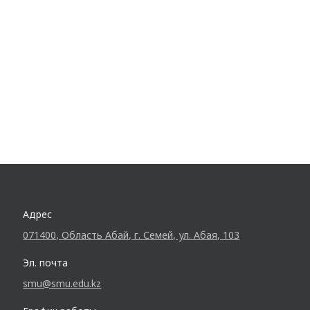
Адрес
071400, Область Абай, г. Семей, ул. Абая, 103
Эл. почта
smu@smu.edu.kz