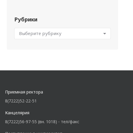
Рубрики
Приемная ректора
8(7222)52-22-51
Канцелярия
8(7222)56-97-55 (вн. 1018) - тел/факс