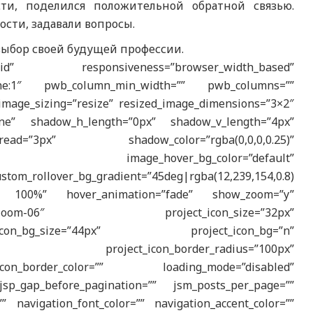
ти, поделился положительной обратной связью.
сти, задавали вопросы.
ыбор своей будущей профессии.
esponsiveness=”browser_width_based”
|phone:1″ pwb_column_min_width=”” pwb_columns=””
image_sizing=”resize” resized_image_dimensions=”3×2″
one” shadow_h_length=”0px” shadow_v_length=”4px”
ad=”3px” shadow_color=”rgba(0,0,0,0.25)”
w_scale” image_hover_bg_color=”default”
om_rollover_bg_gradient=”45deg|rgba(12,239,154,0.8)
0.8) 100%” hover_animation=”fade” show_zoom=”y”
ont-the7-zoom-06″ project_icon_size=”32px”
_icon_bg_size=”44px” project_icon_bg=”n”
5,0.3)” project_icon_border_radius=”100px”
icon_border_color=”” loading_mode=”disabled”
sp_gap_before_pagination=”” jsm_posts_per_page=””
” navigation_font_color=”” navigation_accent_color=””