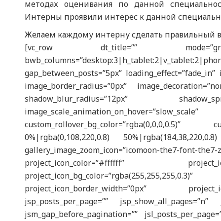
методах оценивания по данной специальнос
Интерны проявили интерес к данной специально
Желаем каждому интерну сделать правильный в
[vc_row dt_title=”” mode=”grid” r
bwb_columns=”desktop:3|h_tablet:2|v_tablet:2
gap_between_posts=”5px” loading_effect=”fade_in” 
image_border_radius=”0px” image_decoration=”n
shadow_blur_radius=”12px” shadow_spre
image_scale_animation_on_hover=”slo
custom_rollover_bg_color=”rgba(0,0,0,0.5)” cust
0%|rgba(0,108,220,0.8) 50%|rgba(184,38,220,
gallery_image_zoom_icon=”icomoon-the7-f
project_icon_color=”#ffffff” project
project_icon_bg_color=”rgba(255,255,25
project_icon_border_width=”0px” project_
jsp_posts_per_page=”” jsp_show_all_pages=”n” j
jsm_gap_before_pagination=”” jsl_posts_per_page=”