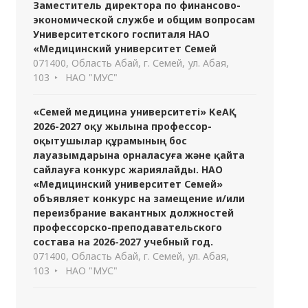
Заместитель директора по финансово-
экономической службе и общим вопросам
Университетского госпиталя НАО
«Медицинский университет Семей
071400, Область Абай, г. Семей, ул. Абая,
103
НАО "МУС"
«Семей медицина университеті» КеАҚ
2026-2027 оқу жылына профессор-
оқытушылар құрамының бос
лауазымдарына орналасуға және қайта
сайлауға конкурс жариялайды. НАО
«Медицинский университет Семей»
объявляет конкурс на замещение и/или
переизбрание вакантных должностей
профессорско-преподавательского
состава на 2026-2027 учебный год.
071400, Область Абай, г. Семей, ул. Абая,
103
НАО "МУС"