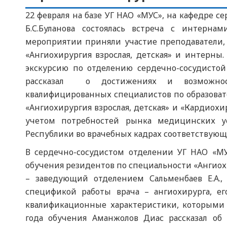
22 февраля на базе УГ НАО «МУС», на кафедре 
Б.С.Буланова состоялась встреча с интерн
мероприятии приняли участие преподаватели, 
«Ангиохирургия взрослая, детская» и интерны.
экскурсию по отделению сердечно-сосудисто
рассказал о достижениях и возможнос
квалифицированных специалистов по образова
«Ангиохирургия взрослая, детская» и «Кардиохир
учетом потребностей рынка медицинских ус
Республики во врачебных кадрах соответствующ
В сердечно-сосудистом отделении УГ НАО «МУ
обучения резидентов по специальности «Ангиохи
– заведующий отделением Сальменбаев Е.А.,
спецификой работы врача – ангиохирурга, е
квалификационные характеристики, которыми 
года обучения Аманжолов Диас рассказал об 