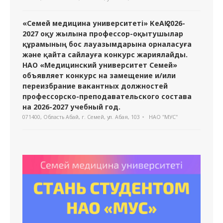
«Семей медицина университеті» КеАҚ 2026-
2027 оқу жылына профессор-оқытушылар
құрамының бос лауазымдарына орналасуға
және қайта сайлауға конкурс жариялайды.
НАО «Медицинский университет Семей»
объявляет конкурс на замещение и/или
переизбрание вакантных должностей
профессорско-преподавательского состава
на 2026-2027 учебный год.
071400, Область Абай, г. Семей, ул. Абая, 103
НАО "МУС"