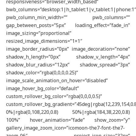
responsiveness=”browser_width_based”
bwb_columns=”desktop:1|h_tablet:1|v_tablet:1|phone:1
pwb_column_min_width=”” pwb_columns=””
gap_between_posts=”5px” loading_effect=”fade_in”
image_sizing=”proportional”
resized_image_dimensions=”1×1″
image_border_radius=”0px” image_decoration=”none”
shadow_h_length=”0px” shadow_v_length=”4px”
shadow_blur_radius=”12px” shadow_spread=”3px”
shadow_color=”rgba(0,0,0,0.25)”
image_scale_animation_on_hover=”disabled”
image_hover_bg_color=”default”
custom_rollover_bg_color=”rgba(0,0,0,0.5)”
custom_rollover_bg_gradient=”45deg|rgba(12,239,154,0.
0%|rgba(0,108,220,0.8) 50%|rgba(184,38,220,0.8)
100%” hover_animation=”fade” show_zoom=”y”
gallery_image_zoom_icon=”icomoon-the7-font-the7-
zoom-06″ project_icon_size=”32px”