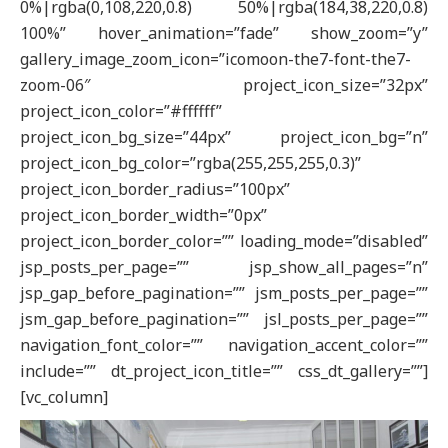
0%|rgba(0,108,220,0.8) 50%|rgba(184,38,220,0.8)
100%” hover_animation=”fade” show_zoom=”y”
gallery_image_zoom_icon=”icomoon-the7-font-the7-
zoom-06″ project_icon_size=”32px”
project_icon_color=”#ffffff”
project_icon_bg_size=”44px” project_icon_bg=”n”
project_icon_bg_color=”rgba(255,255,255,0.3)”
project_icon_border_radius=”100px”
project_icon_border_width=”0px”
project_icon_border_color=”” loading_mode=”disabled”
jsp_posts_per_page=”” jsp_show_all_pages=”n”
jsp_gap_before_pagination=”” jsm_posts_per_page=””
jsm_gap_before_pagination=”” jsl_posts_per_page=””
navigation_font_color=”” navigation_accent_color=””
include=”” dt_project_icon_title=”” css_dt_gallery=””]
[vc_column]