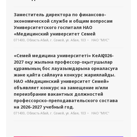
Заместитель директора по финансово-
экономической службе и общим вопросам
Университетского госпиталя НАО
«Медицинский университет Семей
071400, Область Абай, г. Семей, ул. Абая, 103
НАО "МУС"
«Семей медицина университеті» КеАҚ 2026-
2027 оқу жылына профессор-оқытушылар
құрамының бос лауазымдарына орналасуға
және қайта сайлауға конкурс жариялайды.
НАО «Медицинский университет Семей»
объявляет конкурс на замещение и/или
переизбрание вакантных должностей
профессорско-преподавательского состава
на 2026-2027 учебный год.
071400, Область Абай, г. Семей, ул. Абая, 103
НАО "МУС"