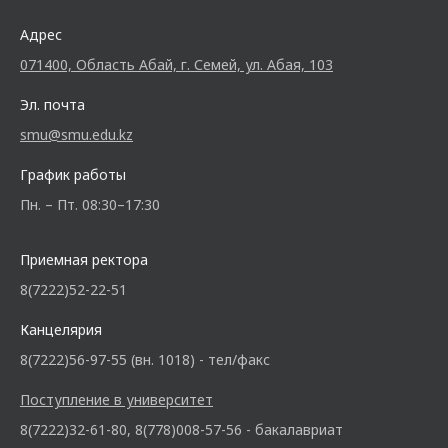
Адрес
071400, Область Абай, г. Семей, ул. Абая, 103
Эл. почта
smu@smu.edu.kz
График работы
Пн. – Пт. 08:30–17:30
Приемная ректора
8(7222)52-22-51
Канцелярия
8(7222)56-97-55 (вн. 1018) - тел/факс
Поступление в университет
8(7222)32-61-80, 8(778)008-57-56 - бакалавриат