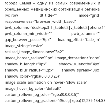
города Семея – одну из самых современных и
оснащенных медицинских организаций региона.
[vc_row dt_title=”” mode=”grid”
responsiveness=”browser_width_based”
bwb_columns=”desktop:3|h_tablet:2|v_tablet:2|phone:1
pwb_column_min_width=”” pwb_columns=””
gap_between_posts=”5px” loading_effect=”fade_in”
image_sizing=”resize”
resized_image_dimensions=”3×2″
image_border_radius=”0px” image_decoration=”none”
shadow_h_length=”0px” shadow_v_length=”4px”
shadow_blur_radius=”12px” shadow_spread=”3px”
shadow_color=”rgba(0,0,0,0.25)”
image_scale_animation_on_hover=”slow_scale”
image_hover_bg_color=”default”
custom_rollover_bg_color=”rgba(0,0,0,0.5)”
custom_rollover_bg_gradient=”45deg|rgba(12,239,154,0.