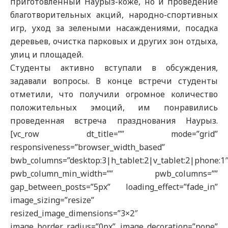
приготовленный Наурыз-коже, но и проведение
благотворительных акций, народно-спортивных
игр, уход за зелеными насаждениями, посадка
деревьев, очистка парковых и других зон отдыха,
улиц и площадей.
Студенты активно вступали в обсуждения,
задавали вопросы. В конце встречи студенты
отметили, что получили огромное количество
положительных эмоций, им понравились
проведенная встреча празднования Наурыз.
[vc_row dt_title=”” mode=”grid”
responsiveness=”browser_width_based”
bwb_columns=”desktop:3|h_tablet:2|v_tablet:2|phone:1
pwb_column_min_width=”” pwb_columns=””
gap_between_posts=”5px” loading_effect=”fade_in”
image_sizing=”resize”
resized_image_dimensions=”3×2″
image_border_radius=”0px” image_decoration=”none”