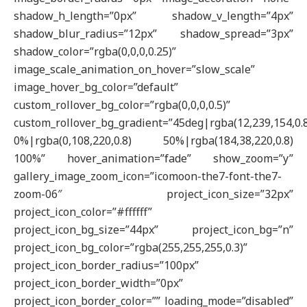
shadow_h_length=”0px” shadow_v_length=”4px”
shadow_blur_radius=”12px” shadow_spread=”3px”
shadow_color=”rgba(0,0,0,0.25)”
image_scale_animation_on_hover=”slow_scale”
image_hover_bg_color=”default”
custom_rollover_bg_color=”rgba(0,0,0,0.5)”
custom_rollover_bg_gradient=”45deg|rgba(12,239,154,0.
0%|rgba(0,108,220,0.8) 50%|rgba(184,38,220,0.8)
100%” hover_animation=”fade” show_zoom=”y”
gallery_image_zoom_icon=”icomoon-the7-font-the7-
zoom-06″ project_icon_size=”32px”
project_icon_color=”#ffffff”
project_icon_bg_size=”44px” project_icon_bg=”n”
project_icon_bg_color=”rgba(255,255,255,0.3)”
project_icon_border_radius=”100px”
project_icon_border_width=”0px”
project_icon_border_color=”” loading_mode=”disabled”