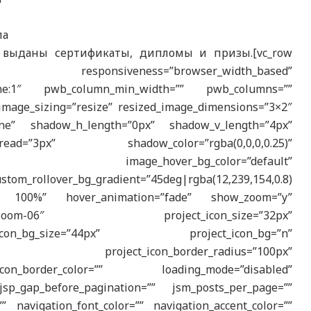
па
выданы сертификаты, дипломы и призы.[vc_row
nsiveness=”browser_width_based”
|phone:1″ pwb_column_min_width=”” pwb_columns=””
image_sizing=”resize” resized_image_dimensions=”3×2″
one” shadow_h_length=”0px” shadow_v_length=”4px”
ad=”3px” shadow_color=”rgba(0,0,0,0.25)”
w_scale” image_hover_bg_color=”default”
om_rollover_bg_gradient=”45deg|rgba(12,239,154,0.8)
0.8) 100%” hover_animation=”fade” show_zoom=”y”
ont-the7-zoom-06″ project_icon_size=”32px”
_icon_bg_size=”44px” project_icon_bg=”n”
5,0.3)” project_icon_border_radius=”100px”
icon_border_color=”” loading_mode=”disabled”
sp_gap_before_pagination=”” jsm_posts_per_page=””
” navigation_font_color=”” navigation_accent_color=””