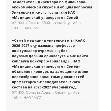
Заместитель директора по финансово-
экономической службе и общим вопросам
Университетского госпиталя НАО
«Медицинский университет Семей
071400, Область Абай, г. Семей, ул. Абая,
103
НАО "МУС"
«Семей медицина университеті» КеАҚ
2026-2027 оқу жылына профессор-
оқытушылар құрамының бос
лауазымдарына орналасуға және қайта
сайлауға конкурс жариялайды. НАО
«Медицинский университет Семей»
объявляет конкурс на замещение и/или
переизбрание вакантных должностей
профессорско-преподавательского
состава на 2026-2027 учебный год.
071400, Область Абай, г. Семей, ул. Абая,
103
НАО "МУС"