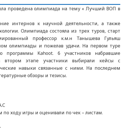
была проведена олимпиада на тему « Лучший ВОП в
ие интернов к научной деятельности, а также
ологии. Олимпиада состояла из трех туров, старт
иированный профессор к.м.н Танышева Гульяш
алом олимпиады и пожелав удачи. На первом туре
ю программы Kahoot. 6 участников набравшие
а втором этапе участники выбирали кейсы с
ческие навыки связанные с ними. На последнем
тературные обзоры и тезисы.
А.С
по ходу игры и оценивали по чек – листам.
а