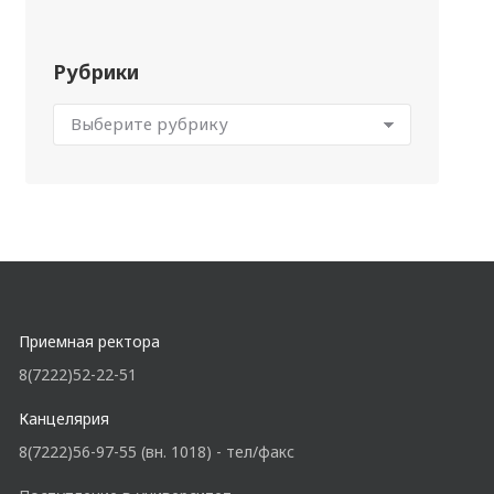
Рубрики
Приемная ректора
8(7222)52-22-51
Канцелярия
8(7222)56-97-55 (вн. 1018) - тел/факс