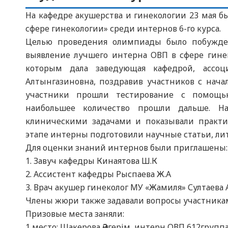
На кафедре акушерства и гинекологии 23 мая 
сфере гинекологии» среди интернов 6-го курса.
Целью проведения олимпиады было побужден
выявление лучшего интерна ОВП в сфере гинек
которым дала заведующая кафедрой, ассоц
Алтынгазиновна, поздравив участников с нач
участники прошли тестирование с помощь
наибольшее количество прошли дальше. Н
клиническими задачами и показывали практи
этапе интерны подготовили научные статьи, ли
Для оценки знаний интернов были приглашены:
1. Завуч кафедры Кинаятова Ш.К
2. Ассистент кафедры Рыспаева Ж.А
3. Врач акушер гинеколог МУ «Жамиля» Султаева 
Члены жюри также задавали вопросы участникам 
Призовые места заняли:
1 место: Шакерова Әйгерім, интерн ОВП 612групп