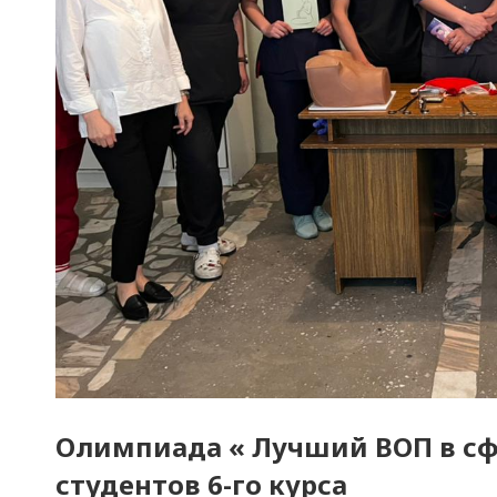
Олимпиада « Лучший ВОП в сф
студентов 6-го курса