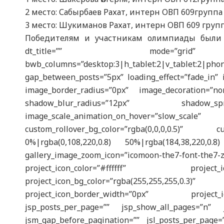
2 место: Сабырбаев Рахат, интерн ОВП 609группа
3 место: Шукиманов Рахат, интерн ОВП 609 груп
Победителям и участникам олимпиады были 
dt_title=”” mode=”grid” respo
bwb_columns=”desktop:3|h_tablet:2|v_tablet:2
gap_between_posts=”5px” loading_effect=”fade_in” 
image_border_radius=”0px” image_decoration=”n
shadow_blur_radius=”12px” shadow_spre
image_scale_animation_on_hover=”slo
custom_rollover_bg_color=”rgba(0,0,0,0.5)” cust
0%|rgba(0,108,220,0.8) 50%|rgba(184,38,220,
gallery_image_zoom_icon=”icomoon-the7-f
project_icon_color=”#ffffff” project
project_icon_bg_color=”rgba(255,255,25
project_icon_border_width=”0px” project_
jsp_posts_per_page=”” jsp_show_all_pages=”n” j
jsm_gap_before_pagination=”” jsl_posts_per_page=”