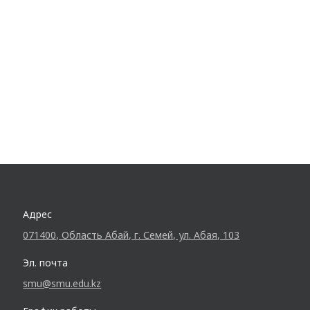
Адрес
071400, Область Абай, г. Семей, ул. Абая, 103
Эл. почта
smu@smu.edu.kz