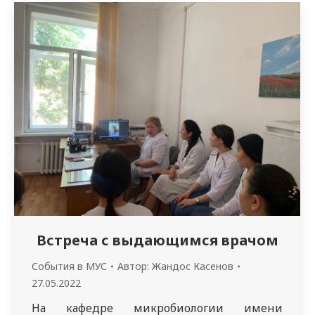
учащихся 11 классов проведена санитарно-
просветительная работа на тему «Ценность
здоровья в современном обществе» в
рамках реализации мероприятий,
посвященных Году ребенка…
Встреча с выдающимся врачом
События в МУС
Автор:
Жандос Касенов
27.05.2022
На кафедре микробиологии имени