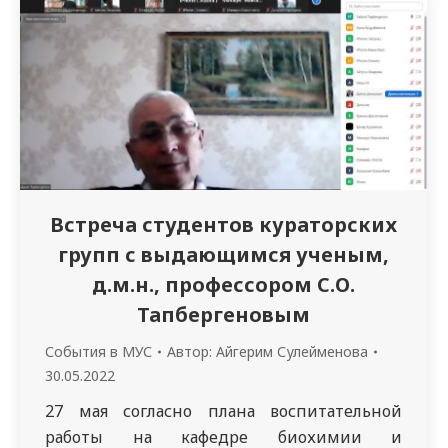
Центра формирования здорового образа
жизни РГП «Больница Медицинского
Центра Управления Делами Президента
Республики Казахстан» Турдуновой
Гульнарой Калимуратовной. Данная встреча
была посвящена актуальной теме…
Встреча студентов кураторских
групп с выдающимся ученым,
д.м.н., профессором С.О.
Тапбергеновым
События в МУС
Автор:
Айгерим Сулейменова
30.05.2022
27 мая согласно плана воспитательной
работы на кафедре биохимии и