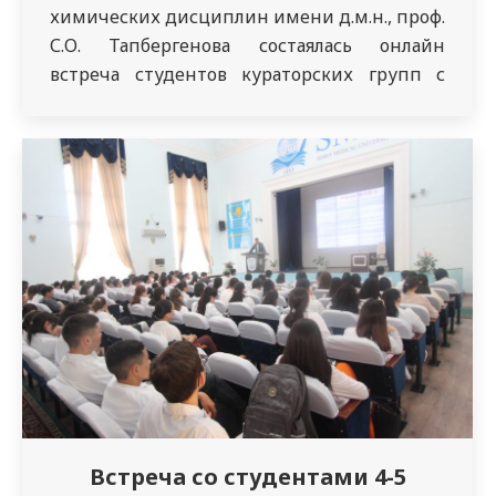
химических дисциплин имени д.м.н., проф.
С.О. Тапбергенова состаялась онлайн
встреча студентов кураторских групп с
особым гостем, имя которого носит кафедра
– с выдающимся ученым, д.м.н.,
профессором, академиком РАЕ Салават
Оразовичем Тапбергеновым. Тапбергенов
Салават Оразович – многогранный человек,
уникальная личность, человек-легенда,
рожденный в день начала ВОВ…
Встреча со студентами 4-5