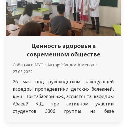
Ценность здоровья в
современном обществе
События в МУС
Автор:
Жандос Касенов
27.05.2022
26 мая под руководством заведующей
кафедры пропедевтики детских болезней,
к.м.н. Токтабаевой Б.Ж., ассистента кафедры
Абаевй К.Д. при активном участии
студентов 3306 группы на базе
общеобразовательной средней школы г.
Семей № 39 имени А. Букейханова среди