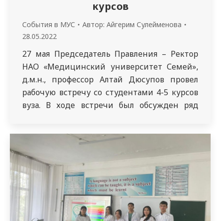
курсов
События в МУС
Автор:
Айгерим Сулейменова
28.05.2022
27 мая Председатель Правления – Ректор
НАО «Медицинский университет Семей»,
д.м.н., профессор Алтай Дюсупов провел
рабочую встречу со студентами 4-5 курсов
вуза. В ходе встречи был обсужден ряд
актуальных вопросов, направленных на
повышение качества знаний обучающихся,
активизацию научной деятельности
студентов, всестороннее творческое
развитие, а также содействие
трудоустройству выпускников. Открывая
встречу, в своей приветственной речи
Алтай…