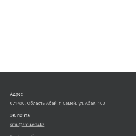
Адрес
071400, Область Абай, г. Семей, ул. Абая, 103
Эл. почта
smu@smu.edu.kz