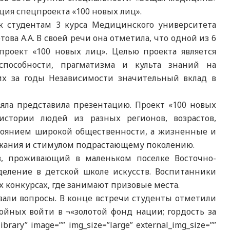
ция спецпроекта «100 новых лиц».
к студентам 3 курса Медицинского университета
ва А.А. В своей речи она отметила, что одной из 6
проект «100 новых лиц». Целью проекта является
способности, прагматизма и культа знаний на
х за годы Независимости значительный вклад в
яла представила презентацию. Проект «100 новых
истории людей из разных регионов, возрастов,
стоянием широкой общественности, а жизненные и
жания и стимулом подрастающему поколению.
в, проживающий в маленьком поселке Восточно-
тделение в детской школе искусств. Воспитанники
 конкурсах, где занимают призовые места.
вали вопросы. В конце встречи студенты отметили
ойных войти в ¬«золотой фонд нации; гордость за
rary” image=”” img_size=”large” external_img_size=””