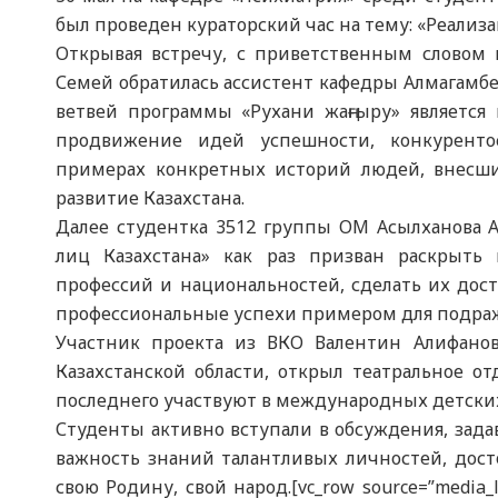
был проведен кураторский час на тему: «Реализа
Открывая встречу, с приветственным словом 
Семей обратилась ассистент кафедры Алмагамбето
ветвей программы «Рухани жаңғыру» является 
продвижение идей успешности, конкуренто
примерах конкретных историй людей, внесши
развитие Казахстана.
Далее студентка 3512 группы ОМ Асылханова А
лиц Казахстана» как раз призван раскрыть 
профессий и национальностей, сделать их до
профессиональные успехи примером для подра
Участник проекта из ВКО Валентин Алифано
Казахстанской области, открыл театральное о
последнего участвуют в международных детских
Студенты активно вступали в обсуждения, зада
важность знаний талантливых личностей, дост
свою Родину, свой народ.[vc_row source=”media_lib