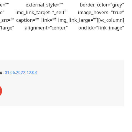
e=”” external_style=”” border_color=”grey”
age” img_link_target=”_self” image_hovers=”true”
_src=”” caption=”” link=”” img_link_large=””][vc_column]
large” alignment=”center” onclick=”link_image”
о:
01.06.2022 12:03