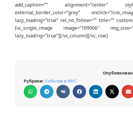
add_caption=”” alignment=”center” styl
external_border_color=”grey” onclick=”link_im
lazy_loading=”true” rel_no_follow=”” title=”” custom
[vc_single_image image=”109066″ img_size=”
lazy_loading=”true”][/vc_column][/vc_row]
Опубликован
Рубрики:
События в МУС