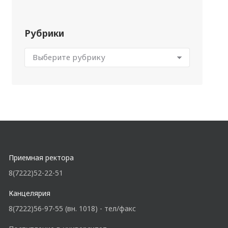
Рубрики
Приемная ректора
8(7222)52-22-51
Канцелярия
8(7222)56-97-55 (вн. 1018) - тел/факс