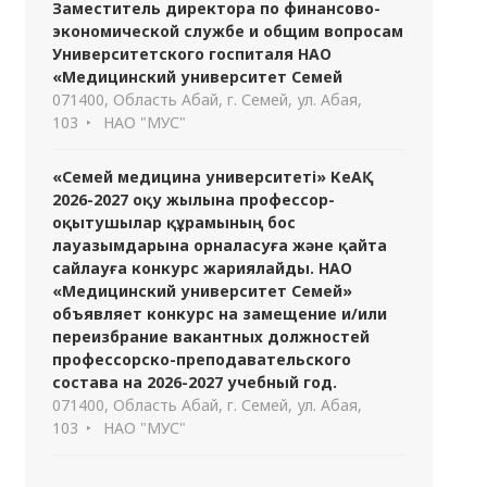
Заместитель директора по финансово-
экономической службе и общим вопросам
Университетского госпиталя НАО
«Медицинский университет Семей
071400, Область Абай, г. Семей, ул. Абая,
103
НАО "МУС"
«Семей медицина университеті» КеАҚ
2026-2027 оқу жылына профессор-
оқытушылар құрамының бос
лауазымдарына орналасуға және қайта
сайлауға конкурс жариялайды. НАО
«Медицинский университет Семей»
объявляет конкурс на замещение и/или
переизбрание вакантных должностей
профессорско-преподавательского
состава на 2026-2027 учебный год.
071400, Область Абай, г. Семей, ул. Абая,
103
НАО "МУС"