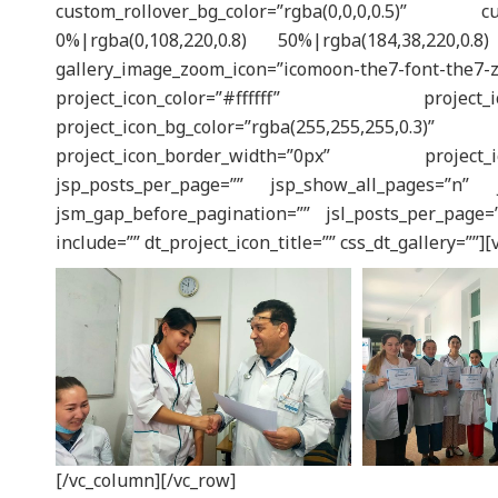
custom_rollover_bg_color=”rgba(0,0,0,0.5)” cust
0%|rgba(0,108,220,0.8) 50%|rgba(184,38,220,
gallery_image_zoom_icon=”icomoon-the7-f
project_icon_color=”#ffffff” project
project_icon_bg_color=”rgba(255,255,25
project_icon_border_width=”0px” project_
jsp_posts_per_page=”” jsp_show_all_pages=”n” j
jsm_gap_before_pagination=”” jsl_posts_per_page=”
include=”” dt_project_icon_title=”” css_dt_gallery=””]
[/vc_column][/vc_row]