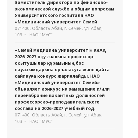
Заместитель директора по финансово-
экономической службе и общим вопросам
Университетского госпиталя НАО
«Медицинский университет Семей
071400, Область Абай, г. Семей, ул. Абая,
103
НАО "МУС"
«Семей медицина университеті» КеАҚ
2026-2027 оқу жылына профессор-
оқытушылар құрамының бос
лауазымдарына орналасуға және қайта
сайлауға конкурс жариялайды. НАО
«Медицинский университет Семей»
объявляет конкурс на замещение и/или
переизбрание вакантных должностей
профессорско-преподавательского
состава на 2026-2027 учебный год.
071400, Область Абай, г. Семей, ул. Абая,
103
НАО "МУС"