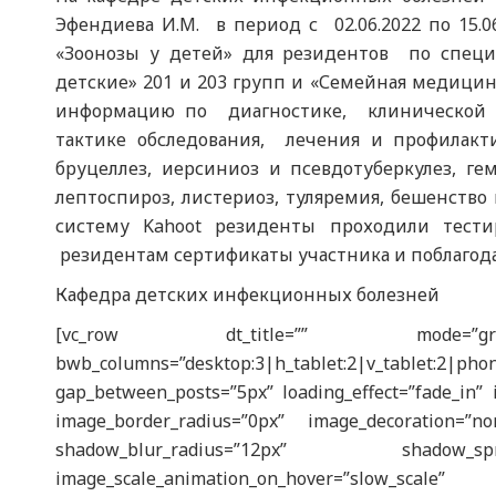
Эфендиева И.М. в период с 02.06.2022 по 15.0
«Зоонозы у детей» для резидентов по специ
детские» 201 и 203 групп и «Семейная медици
информацию по диагностике, клинической 
тактике обследования, лечения и профилактик
бруцеллез, иерсиниоз и псевдотуберкулез, г
лептоспироз, листериоз, туляремия, бешенство
систему Kahoot резиденты проходили тести
резидентам сертификаты участника и поблагода
Кафедра детских инфекционных болезней
[vc_row dt_title=”” mode=”grid” r
bwb_columns=”desktop:3|h_tablet:2|v_tablet:2
gap_between_posts=”5px” loading_effect=”fade_in” 
image_border_radius=”0px” image_decoration=”n
shadow_blur_radius=”12px” shadow_spre
image_scale_animation_on_hover=”slo