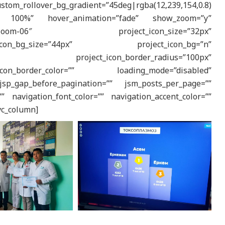
om_rollover_bg_gradient=”45deg|rgba(12,239,154,0.8)
0.8) 100%” hover_animation=”fade” show_zoom=”y”
ont-the7-zoom-06″ project_icon_size=”32px”
_icon_bg_size=”44px” project_icon_bg=”n”
5,0.3)” project_icon_border_radius=”100px”
icon_border_color=”” loading_mode=”disabled”
sp_gap_before_pagination=”” jsm_posts_per_page=””
” navigation_font_color=”” navigation_accent_color=””
[vc_column]