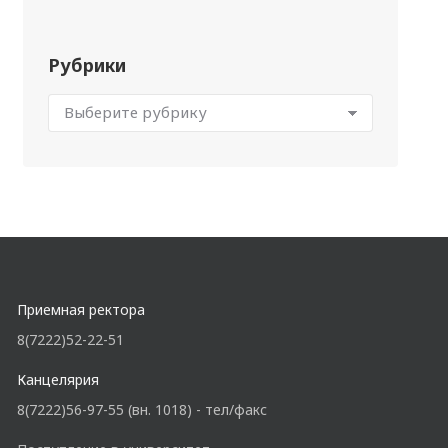
Рубрики
Приемная ректора
8(7222)52-22-51
Канцелярия
8(7222)56-97-55 (вн. 1018) - тел/факс