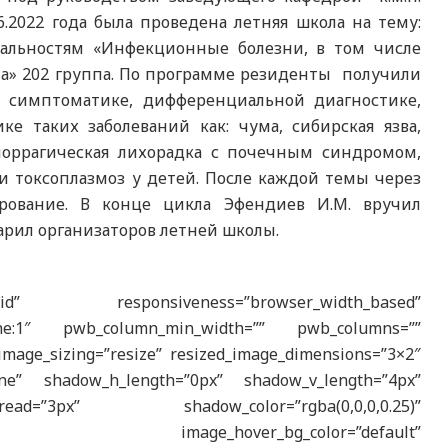
6.2022 года была проведена летняя школа на тему:
альностям «Инфекционные болезни, в том числе
на» 202 группа. По программе резиденты получили
симптоматике, дифференциальной диагностике,
е таких заболеваний как: чума, сибирская язва,
еморрагическая лихорадка с почечным синдромом,
 и токсоплазмоз у детей. После каждой темы через
рование. В конце цикла Эфендиев И.М. вручил
рил организаторов летней школы.
esponsiveness=”browser_width_based”
|phone:1″ pwb_column_min_width=”” pwb_columns=””
image_sizing=”resize” resized_image_dimensions=”3×2″
one” shadow_h_length=”0px” shadow_v_length=”4px”
ad=”3px” shadow_color=”rgba(0,0,0,0.25)”
w_scale” image_hover_bg_color=”default”