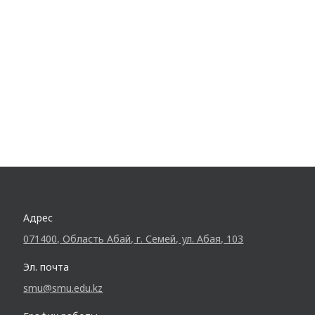
Адрес
071400, Область Абай, г. Семей, ул. Абая, 103
Эл. почта
smu@smu.edu.kz