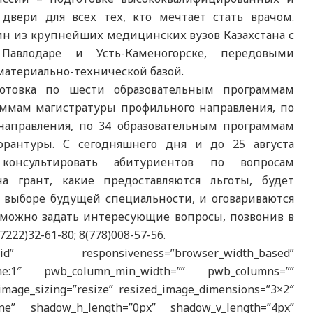
двери для всех тех, кто мечтает стать врачом.
н из крупнейших медицинских вузов Казахстана с
авлодаре и Усть-Каменогорске, передовыми
атериально-технической базой.
готовка по шести образовательным программам
аммам магистратуры профильного направления, по
 направления, по 34 образовательным программам
рантуры. С сегодняшнего дня и до 25 августа
онсультировать абитуриентов по вопросам
а грант, какие предоставляются льготы, будет
 выборе будущей специальности, и оговариваются
е можно задать интересующие вопросы, позвонив в
2)32-61-80; 8(778)008-57-56.
esponsiveness=”browser_width_based”
|phone:1″ pwb_column_min_width=”” pwb_columns=””
image_sizing=”resize” resized_image_dimensions=”3×2″
one” shadow_h_length=”0px” shadow_v_length=”4px”