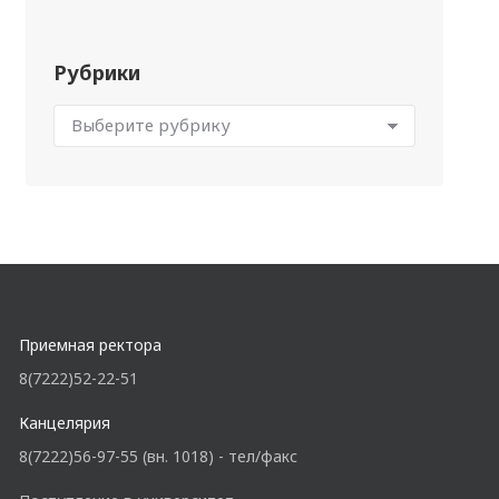
Рубрики
Приемная ректора
8(7222)52-22-51
Канцелярия
8(7222)56-97-55 (вн. 1018) - тел/факс