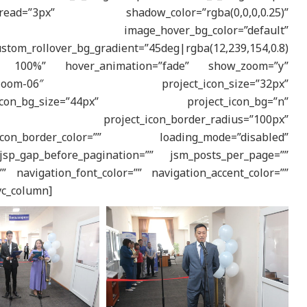
ad=”3px” shadow_color=”rgba(0,0,0,0.25)”
w_scale” image_hover_bg_color=”default”
om_rollover_bg_gradient=”45deg|rgba(12,239,154,0.8)
0.8) 100%” hover_animation=”fade” show_zoom=”y”
ont-the7-zoom-06″ project_icon_size=”32px”
_icon_bg_size=”44px” project_icon_bg=”n”
5,0.3)” project_icon_border_radius=”100px”
icon_border_color=”” loading_mode=”disabled”
sp_gap_before_pagination=”” jsm_posts_per_page=””
” navigation_font_color=”” navigation_accent_color=””
[vc_column]