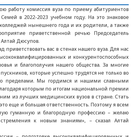
вою работу комиссия вуза по приему абитуриентов
емей в 2022-2023 учебном году. На это знаковое
олледжей нынешнего года и их родители, а также
роприятие приветственной речью Председатель
р Алтай Дюсупов.
 приветствовать вас в стенах нашего вуза. Для нас
 высококвалифицированных и конкурентоспособных
овья и благополучия нашего общества. За многие
пускников, которые успешно трудятся не только во
 его пределами. Мы гордимся и нашими славными
благодаря которым по итогам национальной премии
ним из лучших медицинских вузов в стране. Стать
это еще и большая ответственность. Поэтому я всем
мую гуманную и благородную профессию – желаю
 стремления к новым знаниям», – сказал Алтай
миссии – подготовке высококвалифицированных и