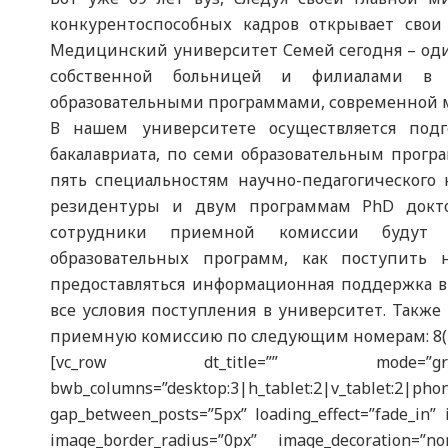
конкурентоспособных кадров открывает свои 
Медицинский университет Семей сегодня – оди
собственной больницей и филиалами в П
образовательными программами, современной м
В нашем университете осуществляется под
бакалавриата, по семи образовательным прогр
пять специальностям научно-педагогического
резидентуры и двум программам PhD докто
сотрудники приемной комиссии будут к
образовательных программ, как поступить н
предоставляться информационная поддержка в
все условия поступления в университет. Такж
приемную комиссию по следующим номерам: 8(722
[vc_row dt_title=”” mode=”grid” r
bwb_columns=”desktop:3|h_tablet:2|v_tablet:2
gap_between_posts=”5px” loading_effect=”fade_in” 
image_border_radius=”0px” image_decoration=”n