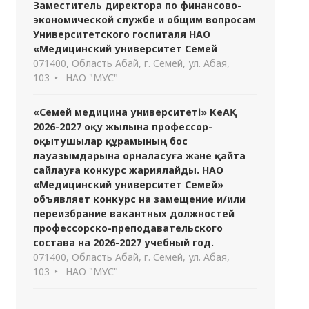
Заместитель директора по финансово-
экономической службе и общим вопросам
Университетского госпиталя НАО
«Медицинский университет Семей
071400, Область Абай, г. Семей, ул. Абая,
103
НАО "МУС"
«Семей медицина университеті» КеАҚ
2026-2027 оқу жылына профессор-
оқытушылар құрамының бос
лауазымдарына орналасуға және қайта
сайлауға конкурс жариялайды. НАО
«Медицинский университет Семей»
объявляет конкурс на замещение и/или
переизбрание вакантных должностей
профессорско-преподавательского
состава на 2026-2027 учебный год.
071400, Область Абай, г. Семей, ул. Абая,
103
НАО "МУС"