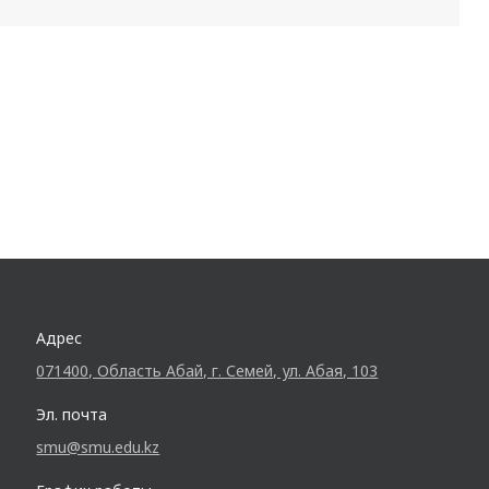
Адрес
071400, Область Абай, г. Семей, ул. Абая, 103
Эл. почта
smu@smu.edu.kz