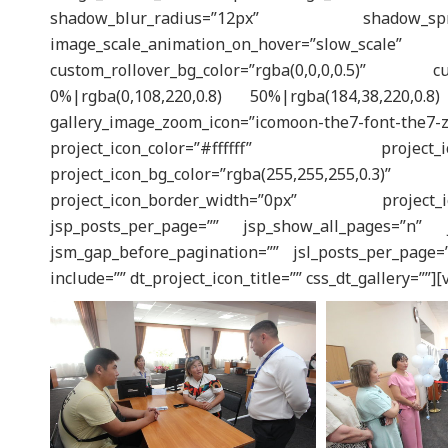
shadow_blur_radius=”12px” shadow_spre
image_scale_animation_on_hover=”slo
custom_rollover_bg_color=”rgba(0,0,0,0.5)” cust
0%|rgba(0,108,220,0.8) 50%|rgba(184,38,220,
gallery_image_zoom_icon=”icomoon-the7-f
project_icon_color=”#ffffff” project
project_icon_bg_color=”rgba(255,255,25
project_icon_border_width=”0px” project_
jsp_posts_per_page=”” jsp_show_all_pages=”n” j
jsm_gap_before_pagination=”” jsl_posts_per_page=”
include=”” dt_project_icon_title=”” css_dt_gallery=””]