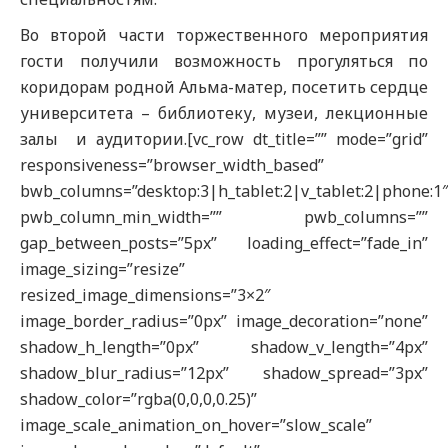
Во второй части торжественного мероприятия
гости получили возможность прогуляться по
коридорам родной Альма-матер, посетить сердце
университета – библиотеку, музеи, лекционные
залы и аудитории.[vc_row dt_title=”” mode=”grid”
responsiveness=”browser_width_based”
bwb_columns=”desktop:3|h_tablet:2|v_tablet:2|phone:1
pwb_column_min_width=”” pwb_columns=””
gap_between_posts=”5px” loading_effect=”fade_in”
image_sizing=”resize”
resized_image_dimensions=”3×2″
image_border_radius=”0px” image_decoration=”none”
shadow_h_length=”0px” shadow_v_length=”4px”
shadow_blur_radius=”12px” shadow_spread=”3px”
shadow_color=”rgba(0,0,0,0.25)”
image_scale_animation_on_hover=”slow_scale”