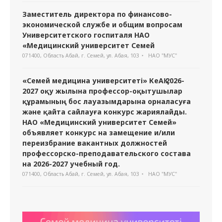
Заместитель директора по финансово-
экономической службе и общим вопросам
Университетского госпиталя НАО
«Медицинский университет Семей
071400, Область Абай, г. Семей, ул. Абая, 103
НАО "МУС"
«Семей медицина университеті» КеАҚ 2026-
2027 оқу жылына профессор-оқытушылар
құрамының бос лауазымдарына орналасуға
және қайта сайлауға конкурс жариялайды.
НАО «Медицинский университет Семей»
объявляет конкурс на замещение и/или
переизбрание вакантных должностей
профессорско-преподавательского состава
на 2026-2027 учебный год.
071400, Область Абай, г. Семей, ул. Абая, 103
НАО "МУС"