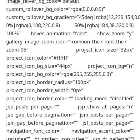
image_hover_bg_color=”default”
custom_rollover_bg_color=”rgba(0,0,0,0.5)”
custom_rollover_bg_gradient=”45deg|rgba(12,239,154,0.
0%|rgba(0,108,220,0.8) 50%|rgba(184,38,220,0.8)
100%” hover_animation=”fade” show_zoom=”y”
gallery_image_zoom_icon=”icomoon-the7-font-the7-
zoom-06″ project_icon_size=”32px”
project_icon_color=”#ffffff”
project_icon_bg_size=”44px” project_icon_bg=”n”
project_icon_bg_color=”rgba(255,255,255,0.3)”
project_icon_border_radius=”100px”
project_icon_border_width=”0px”
project_icon_border_color=”” loading_mode=”disabled”
jsp_posts_per_page=”” jsp_show_all_pages=”n”
jsp_gap_before_pagination=”” jsm_posts_per_page=””
jsm_gap_before_pagination=”” jsl_posts_per_page=””
navigation_font_color=”” navigation_accent_color=””
include=”” dt_project_icon_title=”” css_dt_gallery=””]