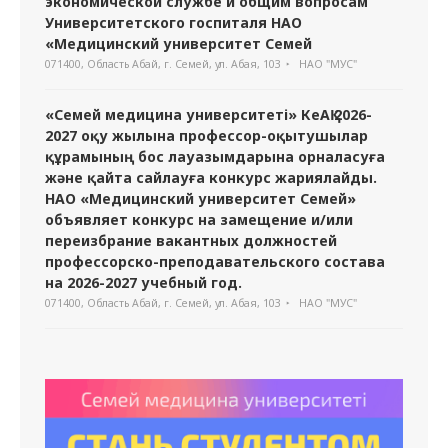
экономической службе и общим вопросам
Университетского госпиталя НАО
«Медицинский университет Семей
071400, Область Абай, г. Семей, ул. Абая, 103
НАО "МУС"
«Семей медицина университеті» КеАҚ 2026-
2027 оқу жылына профессор-оқытушылар
құрамының бос лауазымдарына орналасуға
және қайта сайлауға конкурс жариялайды.
НАО «Медицинский университет Семей»
объявляет конкурс на замещение и/или
переизбрание вакантных должностей
профессорско-преподавательского состава
на 2026-2027 учебный год.
071400, Область Абай, г. Семей, ул. Абая, 103
НАО "МУС"