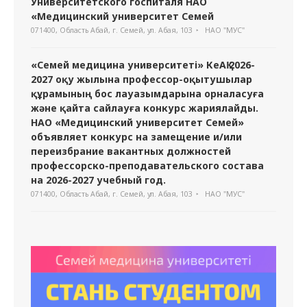
Университетского госпиталя НАО
«Медицинский университет Семей
071400, Область Абай, г. Семей, ул. Абая, 103
НАО "МУС"
«Семей медицина университеті» КеАҚ 2026-
2027 оқу жылына профессор-оқытушылар
құрамының бос лауазымдарына орналасуға
және қайта сайлауға конкурс жариялайды.
НАО «Медицинский университет Семей»
объявляет конкурс на замещение и/или
переизбрание вакантных должностей
профессорско-преподавательского состава
на 2026-2027 учебный год.
071400, Область Абай, г. Семей, ул. Абая, 103
НАО "МУС"