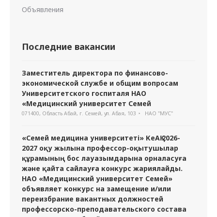
Объявления
Последние вакансии
Заместитель директора по финансово-
экономической службе и общим вопросам
Университетского госпиталя НАО
«Медицинский университет Семей
071400, Область Абай, г. Семей, ул. Абая, 103
НАО "МУС"
«Семей медицина университеті» КеАҚ 2026-
2027 оқу жылына профессор-оқытушылар
құрамының бос лауазымдарына орналасуға
және қайта сайлауға конкурс жариялайды.
НАО «Медицинский университет Семей»
объявляет конкурс на замещение и/или
переизбрание вакантных должностей
профессорско-преподавательского состава