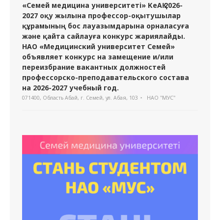
«Семей медицина университеті» КеАҚ 2026-
2027 оқу жылына профессор-оқытушылар
құрамының бос лауазымдарына орналасуға
және қайта сайлауға конкурс жариялайды.
НАО «Медицинский университет Семей»
объявляет конкурс на замещение и/или
переизбрание вакантных должностей
профессорско-преподавательского состава
на 2026-2027 учебный год.
071400, Область Абай, г. Семей, ул. Абая, 103
НАО "МУС"