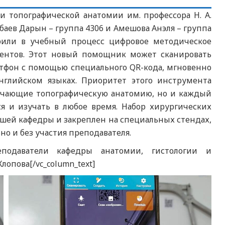
и топографической анатомии им. профессора Н. А.
баев Дарын – группа 4306 и Амешова Анэля – группа
рили в учебный процесс цифровое методическое
ментов. Этот новый помощник может сканировать
тфон с помощью специального QR-кода, мгновенно
английском языках. Приоритет этого инструмента
изучающие топографическую анатомию, но и каждый
я и изучать в любое время. Набор хирургических
шей кафедры и закреплен на специальных стендах,
но и без участия преподавателя.
еподаватели кафедры анатомии, гистологии и
лопова[/vc_column_text]