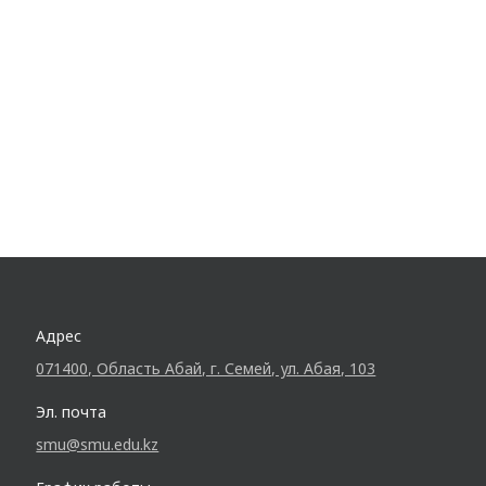
Адрес
071400, Область Абай, г. Семей, ул. Абая, 103
Эл. почта
smu@smu.edu.kz