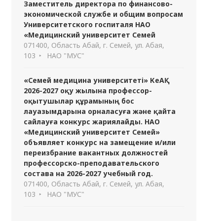
Заместитель директора по финансово-
экономической службе и общим вопросам
Университетского госпиталя НАО
«Медицинский университет Семей
071400, Область Абай, г. Семей, ул. Абая,
103
НАО "МУС"
«Семей медицина университеті» КеАҚ
2026-2027 оқу жылына профессор-
оқытушылар құрамының бос
лауазымдарына орналасуға және қайта
сайлауға конкурс жариялайды. НАО
«Медицинский университет Семей»
объявляет конкурс на замещение и/или
переизбрание вакантных должностей
профессорско-преподавательского
состава на 2026-2027 учебный год.
071400, Область Абай, г. Семей, ул. Абая,
103
НАО "МУС"