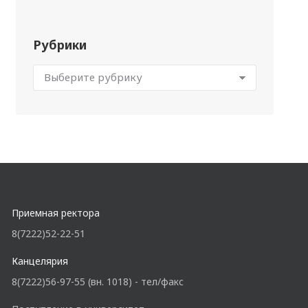
Рубрики
Приемная ректора
8(7222)52-22-51
Канцелярия
8(7222)56-97-55 (вн. 1018) - тел/факс