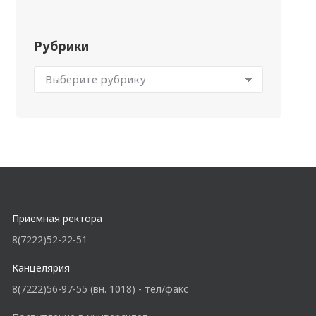
Рубрики
Приемная ректора
8(7222)52-22-51
Канцелярия
8(7222)56-97-55 (вн. 1018) - тел/факс