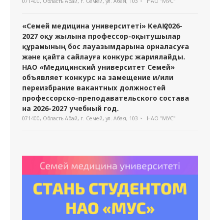
071400, Область Абай, г. Семей, ул. Абая, 103
НАО "МУС"
«Семей медицина университеті» КеАҚ 2026-
2027 оқу жылына профессор-оқытушылар
құрамының бос лауазымдарына орналасуға
және қайта сайлауға конкурс жариялайды.
НАО «Медицинский университет Семей»
объявляет конкурс на замещение и/или
переизбрание вакантных должностей
профессорско-преподавательского состава
на 2026-2027 учебный год.
071400, Область Абай, г. Семей, ул. Абая, 103
НАО "МУС"