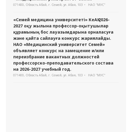
071400, Область Абай, г. Семей, ул. Абая, 103
НАО "МУС"
«Семей медицина университеті» КеАҚ 2026-
2027 оқу жылына профессор-оқытушылар
құрамының бос лауазымдарына орналасуға
және қайта сайлауға конкурс жариялайды.
НАО «Медицинский университет Семей»
объявляет конкурс на замещение и/или
переизбрание вакантных должностей
профессорско-преподавательского состава
на 2026-2027 учебный год.
071400, Область Абай, г. Семей, ул. Абая, 103
НАО "МУС"