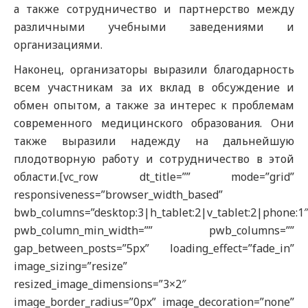
а также сотрудничество и партнерство между
различными учебными заведениями и
организациями.
Наконец, организаторы выразили благодарность
всем участникам за их вклад в обсуждение и
обмен опытом, а также за интерес к проблемам
современного медицинского образования. Они
также выразили надежду на дальнейшую
плодотворную работу и сотрудничество в этой
области.
[vc_row dt_title=”” mode=”grid”
responsiveness=”browser_width_based”
bwb_columns=”desktop:3|h_tablet:2|v_tablet:2|phone:1
pwb_column_min_width=”” pwb_columns=””
gap_between_posts=”5px” loading_effect=”fade_in”
image_sizing=”resize”
resized_image_dimensions=”3×2″
image_border_radius=”0px” image_decoration=”none”