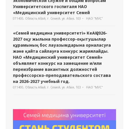
экономической службе и общим вопросам
Университетского госпиталя НАО
«Медицинский университет Семей
071400, Область Абай, г. Семей, ул. Абая, 103
НАО "МУС"
«Семей медицина университеті» КеАҚ 2026-
2027 оқу жылына профессор-оқытушылар
құрамының бос лауазымдарына орналасуға
және қайта сайлауға конкурс жариялайды.
НАО «Медицинский университет Семей»
объявляет конкурс на замещение и/или
переизбрание вакантных должностей
профессорско-преподавательского состава
на 2026-2027 учебный год.
071400, Область Абай, г. Семей, ул. Абая, 103
НАО "МУС"