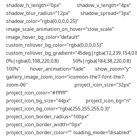
shadow_h_length=”0px” shadow_v_length=”4px”
shadow_blur_radius=”12px” shadow_spread=”3px”
shadow_color=”rgba(0,0,0,0.25)”
image_scale_animation_on_hover=”slow_scale”
image_hover_bg_color=”default”
custom_rollover_bg_color=”rgba(0,0,0,0.5)”
custom_rollover_bg_gradient=”45deg|rgba(12,239,154,0.
0%|rgba(0,108,220,0.8) 50%|rgba(184,38,220,0.8)
100%” hover_animation=”fade” show_zoom=”y”
gallery_image_zoom_icon=”icomoon-the7-font-the7-
zoom-06″ project_icon_size=”32px”
project_icon_color=”#ffffff”
project_icon_bg_size=”44px” project_icon_bg=”n”
project_icon_bg_color=”rgba(255,255,255,0.3)”
project_icon_border_radius=”100px”
project_icon_border_width=”0px”
project_icon_border_color=”” loading_mode=”disabled”