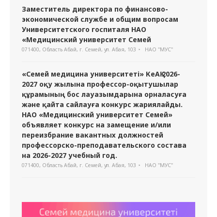
Заместитель директора по финансово-
экономической службе и общим вопросам
Университетского госпиталя НАО
«Медицинский университет Семей
071400, Область Абай, г. Семей, ул. Абая, 103
НАО "МУС"
«Семей медицина университеті» КеАҚ 2026-
2027 оқу жылына профессор-оқытушылар
құрамының бос лауазымдарына орналасуға
және қайта сайлауға конкурс жариялайды.
НАО «Медицинский университет Семей»
объявляет конкурс на замещение и/или
переизбрание вакантных должностей
профессорско-преподавательского состава
на 2026-2027 учебный год.
071400, Область Абай, г. Семей, ул. Абая, 103
НАО "МУС"