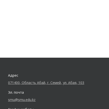
Адрес
071400, Область Абай, г. Семей, ул. Абая, 103
Эл. почта
smu@smu.edu.kz