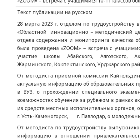
«ZOOM» – встреча с учащимися 10-11 классов об
Текст публикации на русском
28 марта 2023 г. отделом по трудоустройству 
«Областной инновационно – методический цен
отдела содержания и мониторинга качества о
была проведена «ZOOM» – встреча с учащимися
участие школы Абайского, Аягозского, Аксу
Жарминского, Кокпектинского, Урджарского рай
От методиста приемной комиссии Кайгельдино
актуальную информацию об образовательных пр
в ВУЗ, о прохождении специального экзамен
возможностях обучения за рубежом в рамках а
из средств местных исполнительных органов, о
г. Усть-Каменогорск, г. Павлодар, о молодежны
От методиста по трудоустройству выпускнико
информацию в отношении привлекательност