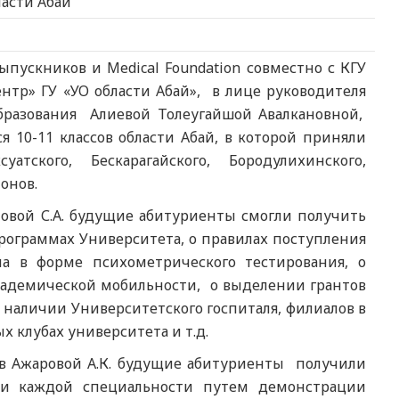
ласти Абай
выпускников и Medical Foundation совместно с КГУ
тр» ГУ «УО области Абай», в лице руководителя
бразования Алиевой Толеугайшой Авалкановной,
 10-11 классов области Абай, в которой приняли
атского, Бескарагайского, Бородулихинского,
онов.
вой С.А. будущие абитуриенты смогли получить
ограммах Университета, о правилах поступления
а в форме психометрического тестирования, о
кадемической мобильности, о выделении грантов
 наличии Университетского госпиталя, филиалов в
х клубах университета и т.д.
в Ажаровой А.К. будущие абитуриенты получили
и каждой специальности путем демонстрации