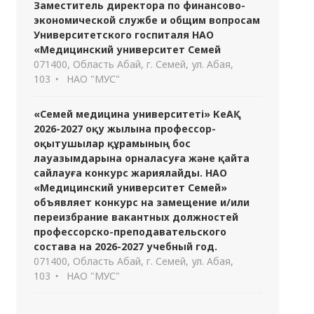
Заместитель директора по финансово-
экономической службе и общим вопросам
Университетского госпиталя НАО
«Медицинский университет Семей
071400, Область Абай, г. Семей, ул. Абая,
103
НАО "МУС"
«Семей медицина университеті» КеАҚ
2026-2027 оқу жылына профессор-
оқытушылар құрамының бос
лауазымдарына орналасуға және қайта
сайлауға конкурс жариялайды. НАО
«Медицинский университет Семей»
объявляет конкурс на замещение и/или
переизбрание вакантных должностей
профессорско-преподавательского
состава на 2026-2027 учебный год.
071400, Область Абай, г. Семей, ул. Абая,
103
НАО "МУС"