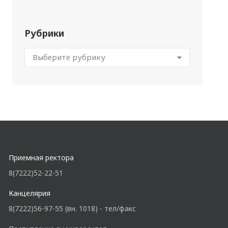
Рубрики
Приемная ректора
8(7222)52-22-51
Канцелярия
8(7222)56-97-55 (вн. 1018) - тел/факс