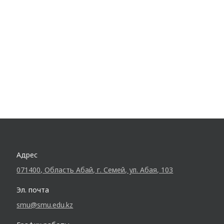
Адрес
071400, Область Абай, г. Семей, ул. Абая, 103
Эл. почта
smu@smu.edu.kz