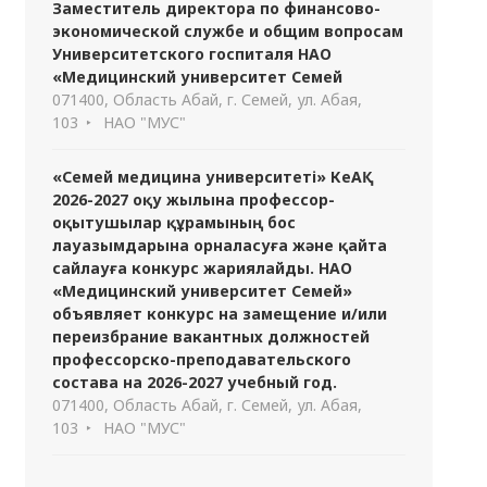
Заместитель директора по финансово-
экономической службе и общим вопросам
Университетского госпиталя НАО
«Медицинский университет Семей
071400, Область Абай, г. Семей, ул. Абая,
103
НАО "МУС"
«Семей медицина университеті» КеАҚ
2026-2027 оқу жылына профессор-
оқытушылар құрамының бос
лауазымдарына орналасуға және қайта
сайлауға конкурс жариялайды. НАО
«Медицинский университет Семей»
объявляет конкурс на замещение и/или
переизбрание вакантных должностей
профессорско-преподавательского
состава на 2026-2027 учебный год.
071400, Область Абай, г. Семей, ул. Абая,
103
НАО "МУС"