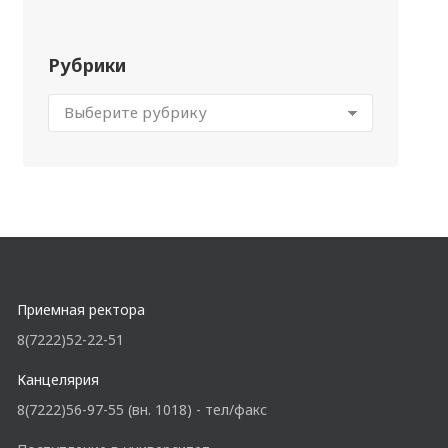
Рубрики
Приемная ректора
8(7222)52-22-51
Канцелярия
8(7222)56-97-55 (вн. 1018) - тел/факс