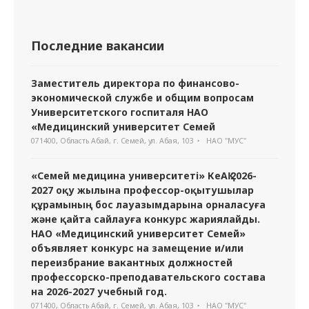
Последние вакансии
Заместитель директора по финансово-
экономической службе и общим вопросам
Университетского госпиталя НАО
«Медицинский университет Семей
071400, Область Абай, г. Семей, ул. Абая, 103
НАО "МУС"
«Семей медицина университеті» КеАҚ 2026-
2027 оқу жылына профессор-оқытушылар
құрамының бос лауазымдарына орналасуға
және қайта сайлауға конкурс жариялайды.
НАО «Медицинский университет Семей»
объявляет конкурс на замещение и/или
переизбрание вакантных должностей
профессорско-преподавательского состава
на 2026-2027 учебный год.
071400, Область Абай, г. Семей, ул. Абая, 103
НАО "МУС"