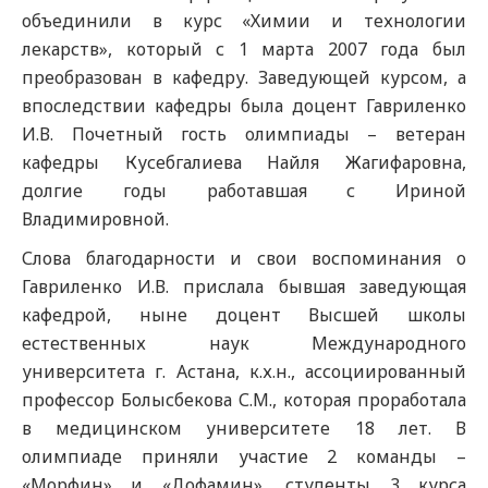
объединили в курс «Химии и технологии
лекарств», который с 1 марта 2007 года был
преобразован в кафедру. Заведующей курсом, а
впоследствии кафедры была доцент Гавриленко
И.В. Почетный гость олимпиады – ветеран
кафедры Кусебгалиева Найля Жагифаровна,
долгие годы работавшая с Ириной
Владимировной.
Слова благодарности и свои воспоминания о
Гавриленко И.В. прислала бывшая заведующая
кафедрой, ныне доцент Высшей школы
естественных наук Международного
университета г. Астана, к.х.н., ассоциированный
профессор Болысбекова С.М., которая проработала
в медицинском университете 18 лет. В
олимпиаде приняли участие 2 команды –
«Морфин» и «Дофамин», студенты 3 курса