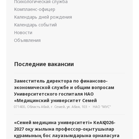
Психологическая служба
Комплаенс-офицер
Календарь дней рождения
Календарь событий
Новости
Объявления
Последние вакансии
Заместитель директора по финансово-
экономической службе и общим вопросам
Университетского госпиталя НАО
«Медицинский университет Семей
071400, Область Абай, г. Семей, ул. Абая, 103
НАО "МУС"
«Семей медицина университеті» КеАҚ 2026-
2027 оқу жылына профессор-оқытушылар
құрамының бос лауазымдарына орналасуға