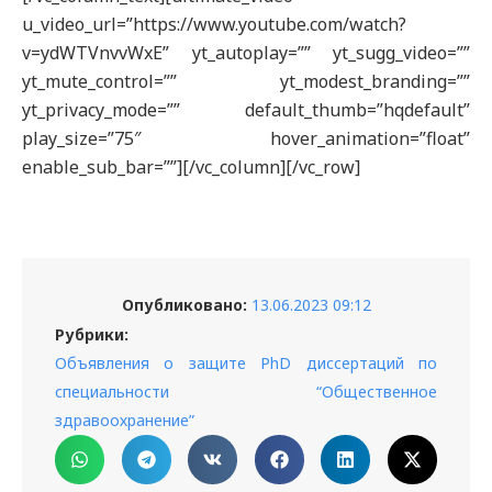
u_video_url=”https://www.youtube.com/watch?
v=ydWTVnvvWxE” yt_autoplay=”” yt_sugg_video=””
yt_mute_control=”” yt_modest_branding=””
yt_privacy_mode=”” default_thumb=”hqdefault”
play_size=”75″ hover_animation=”float”
enable_sub_bar=””][/vc_column][/vc_row]
Опубликовано:
13.06.2023 09:12
Рубрики:
Объявления о защите PhD диссертаций по
специальности “Общественное
здравоохранение”