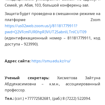
Семей, ул. Абая, 103, большой конференц-зал.
Защита будет проведена в смешанном-режиме на
платформе Zoom
https://us02web.zoom.us/j/81181779911?
pwd=Q2VFcmFUR0hpR3VUT25abnlLTnlCUT09
(идентификационный номер – 81181779911, код
доступа – 923990).
Адрес сайта:
https://smu.edu.kz/ru/
Ученый секретарь:
Хисметова Зайтуна
Абдулкасимовна – к.м.н., ассоциированный
профессор.
Тел.:
(сот.) +77772582681, (раб.) 8 (7222) 522094.