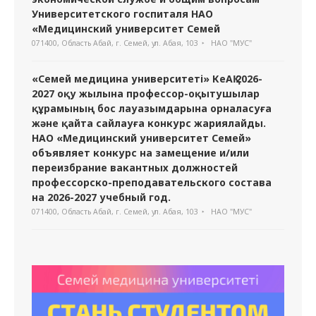
Университетского госпиталя НАО
«Медицинский университет Семей
071400, Область Абай, г. Семей, ул. Абая, 103
НАО "МУС"
«Семей медицина университеті» КеАҚ 2026-
2027 оқу жылына профессор-оқытушылар
құрамының бос лауазымдарына орналасуға
және қайта сайлауға конкурс жариялайды.
НАО «Медицинский университет Семей»
объявляет конкурс на замещение и/или
переизбрание вакантных должностей
профессорско-преподавательского состава
на 2026-2027 учебный год.
071400, Область Абай, г. Семей, ул. Абая, 103
НАО "МУС"