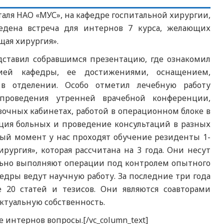
италя НАО «МУС», на кафедре госпитальной хирургии,
едена встреча для интернов 7 курса, желающих
щая хирургия».
ставил собравшимся презентацию, где ознакомил
ией кафедры, ее достижениями, оснащением,
 в отделении. Особо отметил лечебную работу
 проведения утренней врачебной конференции,
зочных кабинетах, работой в операционном блоке в
ация больных и проведение консультаций в разных
ный момент у нас проходят обучение резиденты 1-
ирургия», которая рассчитана на 3 года. Они несут
льно выполняют операции под контролем опытного
едры ведут научную работу. За последние три года
 20 статей и тезисов. Они являются соавторами
ектуальную собственность.
интернов вопросы.[/vc_column_text]