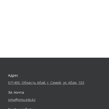
Адрес
071400, Область Абай, г. Семей, ул. Абая, 103
Эл. почта
smu@smu.edu.kz