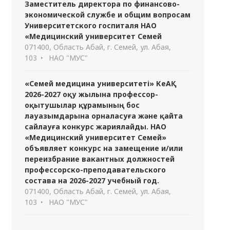
Заместитель директора по финансово-
экономической службе и общим вопросам
Университетского госпиталя НАО
«Медицинский университет Семей
071400, Область Абай, г. Семей, ул. Абая,
103
НАО "МУС"
«Семей медицина университеті» КеАҚ
2026-2027 оқу жылына профессор-
оқытушылар құрамының бос
лауазымдарына орналасуға және қайта
сайлауға конкурс жариялайды. НАО
«Медицинский университет Семей»
объявляет конкурс на замещение и/или
переизбрание вакантных должностей
профессорско-преподавательского
состава на 2026-2027 учебный год.
071400, Область Абай, г. Семей, ул. Абая,
103
НАО "МУС"