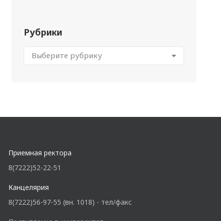
Рубрики
Приемная ректора
8(7222)52-22-51
Канцелярия
8(7222)56-97-55 (вн. 1018) - тел/факс