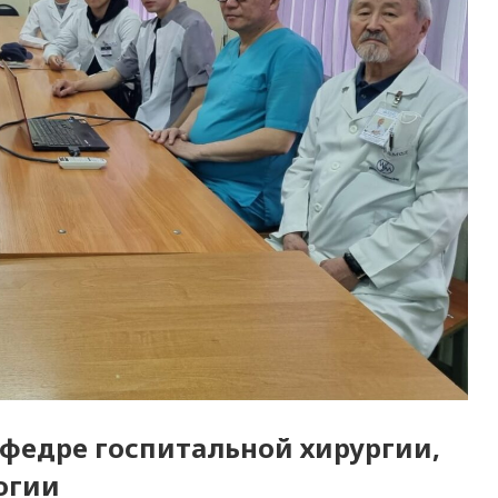
федре госпитальной хирургии,
огии