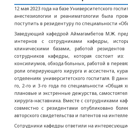
12 мая 2023 года на базе Университетского госп
анестезиологии и реаниматологии была пров
поступить в резидентуру по специальности «Об
Заведующий кафедрой Аймагамбетов М.Ж. пред
интернов с сотрудниками кафедры, истор
клиническими базами, работой резидентов
сотрудников кафедры, которая состоит из:
консилиумов, обхода больных, работой в перевя
роли оперирующего хирурга и ассистента, кур
отделениях университетского госпиталя. В дан
го, 2-го и 3-го года по специальности «Общая х
плановые и экстренные дежурства, самостояте
хирурга-наставника. Вместе с сотрудниками каф
совместно с резидентами опубликовано более
авторского свидетельства и патентов на интелл
Сотрудники кафедры ответили на интересующие 