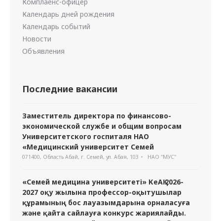
Комплаенс-офицер
Календарь дней рождения
Календарь событий
Новости
Объявления
Последние вакансии
Заместитель директора по финансово-
экономической службе и общим вопросам
Университетского госпиталя НАО
«Медицинский университет Семей
071400, Область Абай, г. Семей, ул. Абая, 103
НАО "МУС"
«Семей медицина университеті» КеАҚ 2026-
2027 оқу жылына профессор-оқытушылар
құрамының бос лауазымдарына орналасуға
және қайта сайлауға конкурс жариялайды.