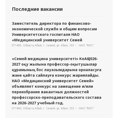
Последние вакансии
Заместитель директора по финансово-
экономической службе и общим вопросам
Университетского госпиталя НАО
«Медицинский университет Семей
071400, Область Абай, г. Семей, ул. Абая, 103
НАО "МУС"
«Семей медицина университеті» КеАҚ 2026-
2027 оқу жылына профессор-оқытушылар
құрамының бос лауазымдарына орналасуға
және қайта сайлауға конкурс жариялайды.
НАО «Медицинский университет Семей»
объявляет конкурс на замещение и/или
переизбрание вакантных должностей
профессорско-преподавательского состава
на 2026-2027 учебный год.
071400, Область Абай, г. Семей, ул. Абая, 103
НАО "МУС"