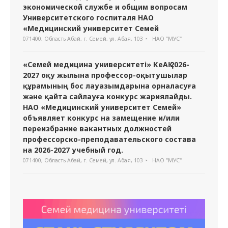
экономической службе и общим вопросам
Университетского госпиталя НАО
«Медицинский университет Семей
071400, Область Абай, г. Семей, ул. Абая, 103
НАО "МУС"
«Семей медицина университеті» КеАҚ 2026-
2027 оқу жылына профессор-оқытушылар
құрамының бос лауазымдарына орналасуға
және қайта сайлауға конкурс жариялайды.
НАО «Медицинский университет Семей»
объявляет конкурс на замещение и/или
переизбрание вакантных должностей
профессорско-преподавательского состава
на 2026-2027 учебный год.
071400, Область Абай, г. Семей, ул. Абая, 103
НАО "МУС"