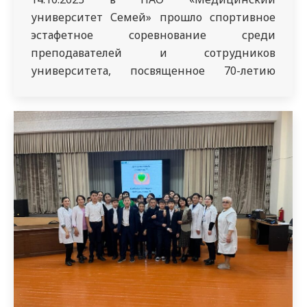
университет Семей» прошло спортивное
эстафетное соревнование среди
преподавателей и сотрудников
университета, посвященное 70-летию
учебного заведения, организованное
кафедрой физической культуры.
Мероприятие началось с Гимна нашей
страны – Республики Казахстан. После
приветственного слова Проректора по
клинике и постдипломному образованию
НАО «МУС» Думана Берикулы началось
соревнование. Всего в данном
мероприятии участвовало 12 команд, по…