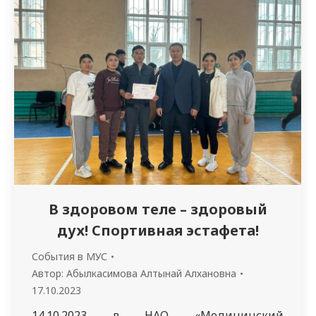
«Правильное питание – залог здоровья». В
ходе круглого стола была представлена
информация о важности правильного
питания для…
В здоровом теле – здоровый
дух! Спортивная эстафета!
События в МУС
Автор:
Абылкасимова Алтынай Алхановна
17.10.2023
14.10.2023 в НАО «Медицинский