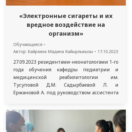
«Электронные сигареты и их
вредное воздействие на
организм»
Обучающиеся
Автор:
Байрхина Мадина Кайырлыкызы
17.10.2023
27.09.2023 резидентами-неонатологами 1-го
года обучения кафедры педиатрии и
медицинской реабилитологии им.
Тусуповой Д.М. Садырбаевой Л. и
Ержановой А. под руководством ассистента
кафедры Алибековой Б.А. в гимназии №37
им. Ы. Алтынсарина города Семей была
проведена санитарно-просветительская
работа на тему: «Влияние электронных
сигарет и энергетических напитков на