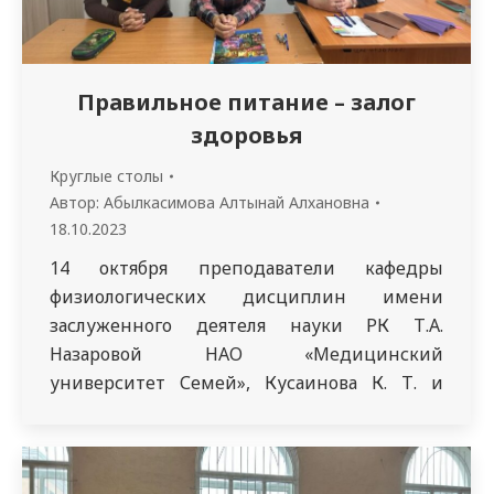
Правильное питание – залог
здоровья
Круглые столы
Автор:
Абылкасимова Алтынай Алхановна
18.10.2023
14 октября преподаватели кафедры
физиологических дисциплин имени
заслуженного деятеля науки РК Т.А.
Назаровой НАО «Медицинский
университет Семей», Кусаинова К. Т. и
Шакабаева А. А. в соответствии с
воспитательным планом провели в доме
студентов №4 круглый стол на тему