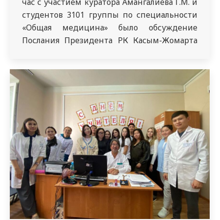
час с участием куратора Амангалиева Г.М. и
студентов 3101 группы по специальности
«Общая медицина» было обсуждение
Послания Президента РК Касым-Жомарта
Токаева. В послании «Об экономическом
направлении справедливого Казахстана»
Президент обратил внимание на
образование, информационные
технологии, являющуеся ростом экономики
и занятости. Цель данного мероприятия –
ознакомить студентов с посланием
Президента…