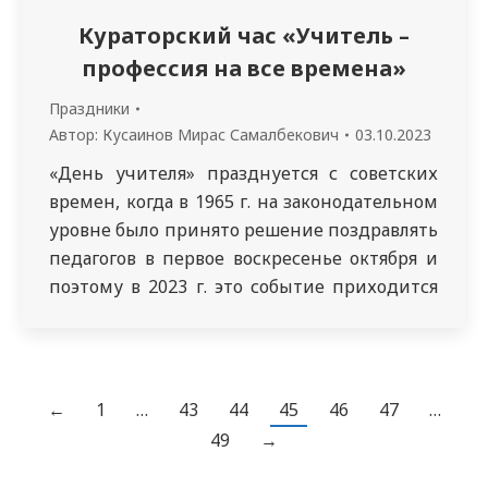
Кураторский час «Учитель –
профессия на все времена»
Праздники
Автор:
Кусаинов Мирас Самалбекович
03.10.2023
«День учителя» празднуется с советских
времен, когда в 1965 г. на законодательном
уровне было принято решение поздравлять
педагогов в первое воскресенье октября и
поэтому в 2023 г. это событие приходится
на 1 октября. В этой связи 27 сентября 2023 г.
с кураторской группой 5207 специальности
«Общая медицина» проведен классный час
«Учитель – профессия на все…
←
1
…
43
44
45
46
47
…
49
→