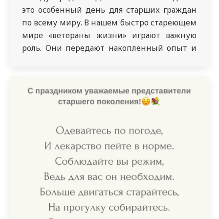
это особенный день для старших граждан
по всему миру. В нашем быстро стареющем
мире «ветераны жизни» играют важную
роль. Они передают накопленный опыт и
знания, помогают своим семьям. В золотую
осеннюю пору мы чествуем тех, кто все
свои силы и знания посвятил своему
народу, кто отдал здоровье и молодость
молодому…