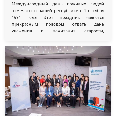
Международный день пожилых людей
отмечают в нашей республике с 1 октября
1991 года. Этот праздник является
прекрасным поводом отдать дань
уважения и почитания старости,
вспомнить заслуги старшего поколения и
выразить слова благодарности за их
мудрость, опыт, нравственные качества. В
республике более 2 миллионов граждан
старше 60 лет. Студенты 2427 группы
специальности «Общая медицина»
организовали поздравления…