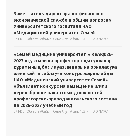
Заместитель директора по финансово-
экономической службе и общим вопросам
Университетского госпиталя НАО
«Медицинский университет Семей
071400, Область Абай, г. Семей, ул. Абая, 103
НАО "МУС"
«Семей медицина университеті» КеАҚ 2026-
2027 оқу жылына профессор-оқытушылар
құрамының бос лауазымдарына орналасуға
және қайта сайлауға конкурс жариялайды.
НАО «Медицинский университет Семей»
объявляет конкурс на замещение и/или
переизбрание вакантных должностей
профессорско-преподавательского состава
на 2026-2027 учебный год.
071400, Область Абай, г. Семей, ул. Абая, 103
НАО "МУС"