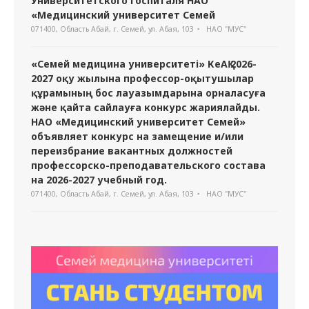
Университетского госпиталя НАО
«Медицинский университет Семей
071400, Область Абай, г. Семей, ул. Абая, 103
НАО "МУС"
«Семей медицина университеті» КеАҚ 2026-
2027 оқу жылына профессор-оқытушылар
құрамының бос лауазымдарына орналасуға
және қайта сайлауға конкурс жариялайды.
НАО «Медицинский университет Семей»
объявляет конкурс на замещение и/или
переизбрание вакантных должностей
профессорско-преподавательского состава
на 2026-2027 учебный год.
071400, Область Абай, г. Семей, ул. Абая, 103
НАО "МУС"