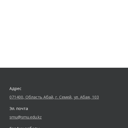
Адрес
071400, Область Абай, г. Семей, ул. Абая, 103
Эл. почта
smu@smu.edu.kz