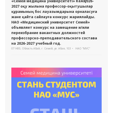
«Семей медицина университеті» КеАҚ 2026-
2027 оқу жылына профессор-оқытушылар
құрамының бос лауазымдарына орналасуға
және қайта сайлауға конкурс жариялайды.
НАО «Медицинский университет Семей»
объявляет конкурс на замещение и/или
переизбрание вакантных должностей
профессорско-преподавательского состава
на 2026-2027 учебный год.
071400, Область Абай, г. Семей, ул. Абая, 103
НАО "МУС"