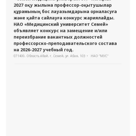
2027 оқу жылына профессор-оқытушылар
құрамының бос лауазымдарына орналасуға
және қайта сайлауға конкурс жариялайды.
НАО «Медицинский университет Семей»
объявляет конкурс на замещение и/или
переизбрание вакантных должностей
профессорско-преподавательского состава
на 2026-2027 учебный год.
071400, Область Абай, г. Семей, ул. Абая, 103
НАО "МУС"