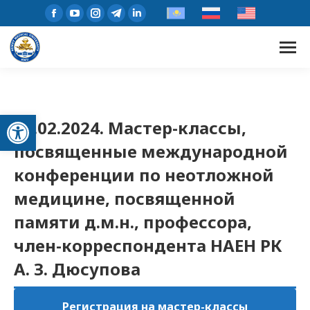
Открыть панель инструментов
22.02.2024. Мастер-классы,
посвященные международной
конференции по неотложной
медицине, посвященной
памяти д.м.н., профессора,
член-корреспондента НАЕН РК
А. З. Дюсупова
Регистрация на мастер-классы