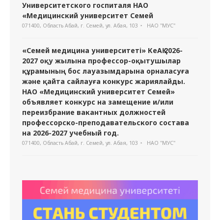
Университетского госпиталя НАО
«Медицинский университет Семей
071400, Область Абай, г. Семей, ул. Абая, 103
НАО "МУС"
«Семей медицина университеті» КеАҚ 2026-
2027 оқу жылына профессор-оқытушылар
құрамының бос лауазымдарына орналасуға
және қайта сайлауға конкурс жариялайды.
НАО «Медицинский университет Семей»
объявляет конкурс на замещение и/или
переизбрание вакантных должностей
профессорско-преподавательского состава
на 2026-2027 учебный год.
071400, Область Абай, г. Семей, ул. Абая, 103
НАО "МУС"