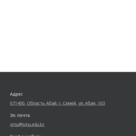
Адрес
071400, Область Абай, г. Семей, ул. Абая, 103
Эл. почта
smu@smu.edu.kz