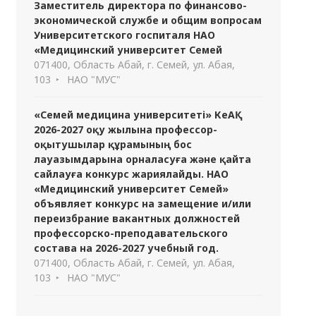
Заместитель директора по финансово-
экономической службе и общим вопросам
Университетского госпиталя НАО
«Медицинский университет Семей
071400, Область Абай, г. Семей, ул. Абая,
103
НАО "МУС"
«Семей медицина университеті» КеАҚ
2026-2027 оқу жылына профессор-
оқытушылар құрамының бос
лауазымдарына орналасуға және қайта
сайлауға конкурс жариялайды. НАО
«Медицинский университет Семей»
объявляет конкурс на замещение и/или
переизбрание вакантных должностей
профессорско-преподавательского
состава на 2026-2027 учебный год.
071400, Область Абай, г. Семей, ул. Абая,
103
НАО "МУС"