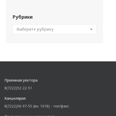
Рубрики
Приемная ректора
8(7222)52-22-51
Канцелярия
8(7222)56-97-55 (вн. 1018) - тел/факс