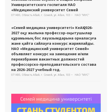
Университетского госпиталя НАО
«Медицинский университет Семей
071400, Область Абай, г. Семей, ул. Абая, 103
НАО "МУС"
«Семей медицина университеті» КеАҚ 2026-
2027 оқу жылына профессор-оқытушылар
құрамының бос лауазымдарына орналасуға
және қайта сайлауға конкурс жариялайды.
НАО «Медицинский университет Семей»
объявляет конкурс на замещение и/или
переизбрание вакантных должностей
профессорско-преподавательского состава
на 2026-2027 учебный год.
071400, Область Абай, г. Семей, ул. Абая, 103
НАО "МУС"