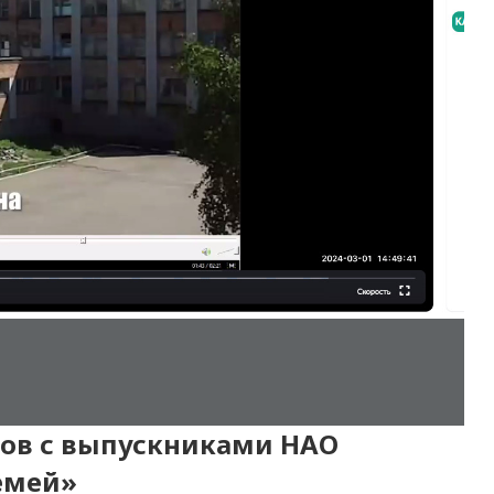
тов с выпускниками НАО
емей»