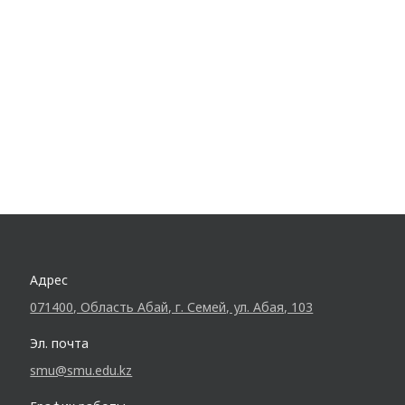
Адрес
071400, Область Абай, г. Семей, ул. Абая, 103
Эл. почта
smu@smu.edu.kz