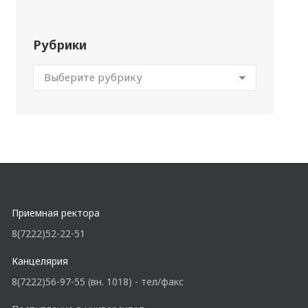
Рубрики
Приемная ректора
8(7222)52-22-51
Канцелярия
8(7222)56-97-55 (вн. 1018) - тел/факс