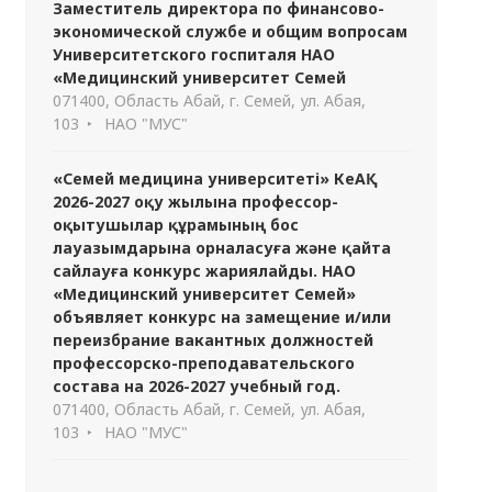
Заместитель директора по финансово-
экономической службе и общим вопросам
Университетского госпиталя НАО
«Медицинский университет Семей
071400, Область Абай, г. Семей, ул. Абая,
103
НАО "МУС"
«Семей медицина университеті» КеАҚ
2026-2027 оқу жылына профессор-
оқытушылар құрамының бос
лауазымдарына орналасуға және қайта
сайлауға конкурс жариялайды. НАО
«Медицинский университет Семей»
объявляет конкурс на замещение и/или
переизбрание вакантных должностей
профессорско-преподавательского
состава на 2026-2027 учебный год.
071400, Область Абай, г. Семей, ул. Абая,
103
НАО "МУС"