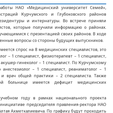
 работы НАО «Медицинский университет Семей»,
страций Курчумского и Глубоковского районов
резидентуры и интернатуры. Во встрече приняли
истов, которые получили информацию о районах.
учающимися с презентацией своих районов. В ходе
ленные вопросы со стороны будущих выпускников.
имеется спрос на 8 медицинских специалистов, это
лог – 1 специалист, физиотерапевт – 1 специалист,
 акушер-гинеколог – 1 специалист. По Курчумскому
 анестезиолог – 1 специалист, реаниматолог – 1
т и врач общей практики – 2 специалиста. Также
ной больнице имеется дефицит медицинских
учебном году в рамках национального проекта
инициативе председателя правления-ректора НАО
тая Ахметкалиевича. По графику будут проходить