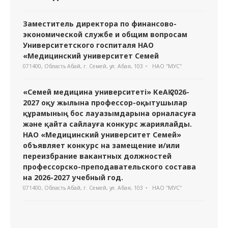
Заместитель директора по финансово-
экономической службе и общим вопросам
Университетского госпиталя НАО
«Медицинский университет Семей
071400, Область Абай, г. Семей, ул. Абая, 103
НАО "МУС"
«Семей медицина университеті» КеАҚ 2026-
2027 оқу жылына профессор-оқытушылар
құрамының бос лауазымдарына орналасуға
және қайта сайлауға конкурс жариялайды.
НАО «Медицинский университет Семей»
объявляет конкурс на замещение и/или
переизбрание вакантных должностей
профессорско-преподавательского состава
на 2026-2027 учебный год.
071400, Область Абай, г. Семей, ул. Абая, 103
НАО "МУС"