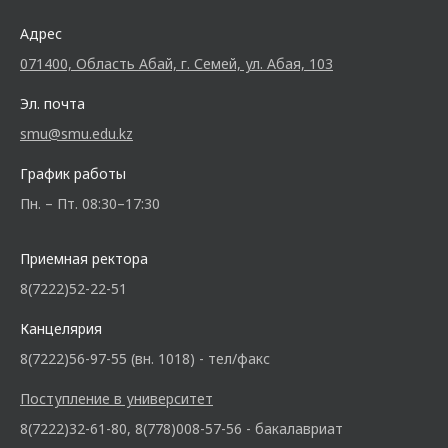
Адрес
071400, Область Абай, г. Семей, ул. Абая, 103
Эл. почта
smu@smu.edu.kz
График работы
Пн. – Пт. 08:30–17:30
Приемная ректора
8(7222)52-22-51
Канцелярия
8(7222)56-97-55 (вн. 1018) - тел/факс
Поступление в университет
8(7222)32-61-80, 8(778)008-57-56 - бакалавриат