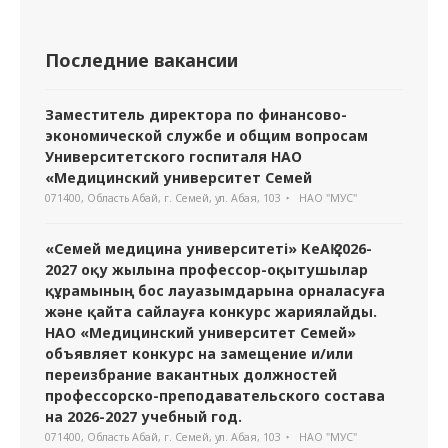
Последние вакансии
Заместитель директора по финансово-
экономической службе и общим вопросам
Университетского госпиталя НАО
«Медицинский университет Семей
071400, Область Абай, г. Семей, ул. Абая, 103
НАО "МУС"
«Семей медицина университеті» КеАҚ 2026-
2027 оқу жылына профессор-оқытушылар
құрамының бос лауазымдарына орналасуға
және қайта сайлауға конкурс жариялайды.
НАО «Медицинский университет Семей»
объявляет конкурс на замещение и/или
переизбрание вакантных должностей
профессорско-преподавательского состава
на 2026-2027 учебный год.
071400, Область Абай, г. Семей, ул. Абая, 103
НАО "МУС"