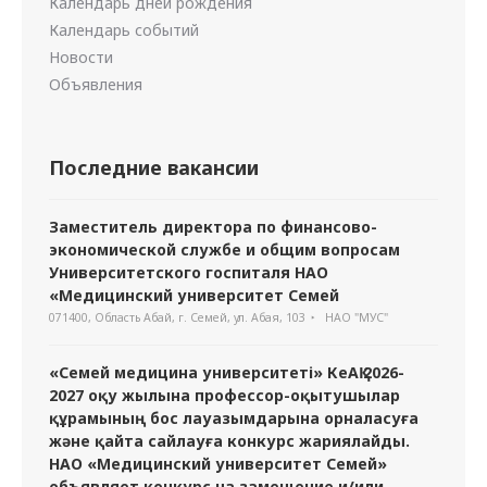
Календарь дней рождения
Календарь событий
Новости
Объявления
Последние вакансии
Заместитель директора по финансово-
экономической службе и общим вопросам
Университетского госпиталя НАО
«Медицинский университет Семей
071400, Область Абай, г. Семей, ул. Абая, 103
НАО "МУС"
«Семей медицина университеті» КеАҚ 2026-
2027 оқу жылына профессор-оқытушылар
құрамының бос лауазымдарына орналасуға
және қайта сайлауға конкурс жариялайды.
НАО «Медицинский университет Семей»
объявляет конкурс на замещение и/или