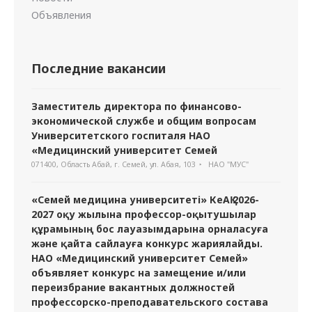
Объявления
Последние вакансии
Заместитель директора по финансово-
экономической службе и общим вопросам
Университетского госпиталя НАО
«Медицинский университет Семей
071400, Область Абай, г. Семей, ул. Абая, 103
НАО "МУС"
«Семей медицина университеті» КеАҚ 2026-
2027 оқу жылына профессор-оқытушылар
құрамының бос лауазымдарына орналасуға
және қайта сайлауға конкурс жариялайды.
НАО «Медицинский университет Семей»
объявляет конкурс на замещение и/или
переизбрание вакантных должностей
профессорско-преподавательского состава